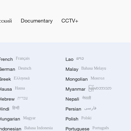
сский
Documentary
CCTV+
French
Français
Lao
ລາວ
German
Deutsch
Malay
Bahasa Melayu
Greek
Ελληνικά
Mongolian
Монгол
Hausa
Hausa
Myanmar
မြန်မာဘာသာ
Hebrew
עברית
Nepali
नेपाली
Hindi
हिन्दी
Persian
فارسی
Hungarian
Magyar
Polish
Polski
Indonesian
Bahasa Indonesia
Portuguese
Português