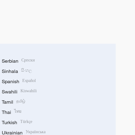
Serbian
Српски
Sinhala
සිංහල
Spanish
Español
Swahili
Kiswahili
Tamil
தமிழ்
Thai
ไทย
Turkish
Türkçe
Ukrainian
Українська