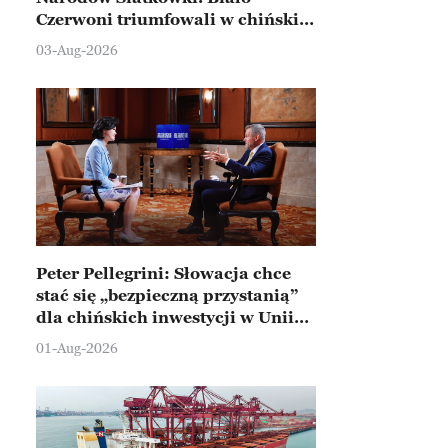
Czerwoni triumfowali w chińskim
Ningbo
03-Aug-2026
Peter Pellegrini: Słowacja chce
stać się „bezpieczną przystanią”
dla chińskich inwestycji w Unii
Europejskiej
01-Aug-2026