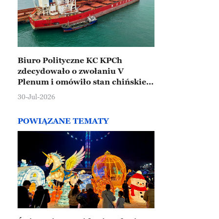
Biuro Polityczne KC KPCh
zdecydowało o zwołaniu V
Plenum i omówiło stan chińskiej
gospodarki
30-Jul-2026
POWIĄZANE TEMATY