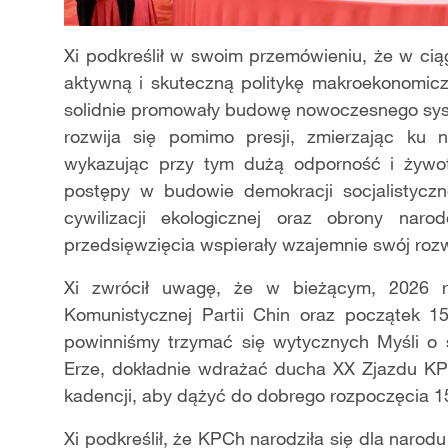
Xi podkreślił w swoim przemówieniu, że w cią
aktywną i skuteczną politykę makroekonomicz
solidnie promowały budowę nowoczesnego sy
rozwija się pomimo presji, zmierzając ku
wykazując przy tym dużą odporność i żywot
postępy w budowie demokracji socjalistyczn
cywilizacji ekologicznej oraz obrony nar
przedsięwzięcia wspierały wzajemnie swój rozw
Xi zwrócił uwagę, że w bieżącym, 2026 r
Komunistycznej Partii Chin oraz początek 15
powinniśmy trzymać się wytycznych Myśli o s
Erze, dokładnie wdrażać ducha XX Zjazdu KP
kadencji, aby dążyć do dobrego rozpoczęcia 15
Xi podkreślił, że KPCh narodziła się dla narodu