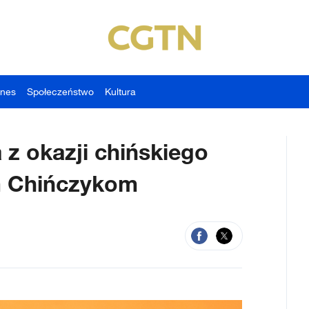
znes
Społeczeństwo
Kultura
a z okazji chińskiego
 Chińczykom