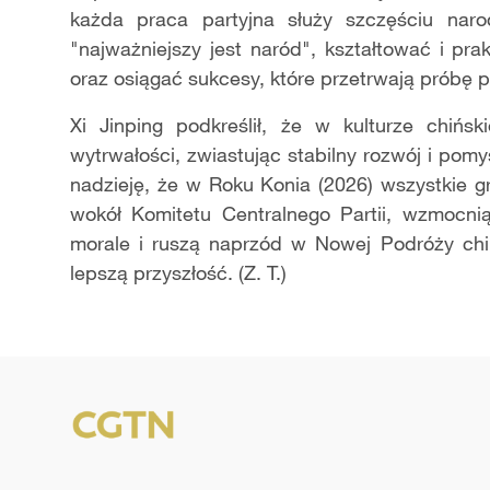
każda praca partyjna służy szczęściu nar
"najważniejszy jest naród", kształtować i pr
oraz osiągać sukcesy, które przetrwają próbę prak
Xi Jinping podkreślił, że w kulturze chińsk
wytrwałości, zwiastując stabilny rozwój i pom
nadzieję, że w Roku Konia (2026) wszystkie gr
wokół Komitetu Centralnego Partii, wzmocni
morale i ruszą naprzód w Nowej Podróży chiń
lepszą przyszłość. (Z. T.)