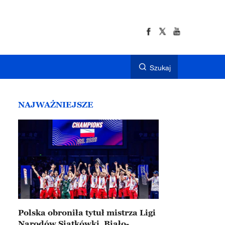
Szukaj
NAJWAŻNIEJSZE
Polska obroniła tytuł mistrza Ligi
Narodów Siatkówki. Biało-