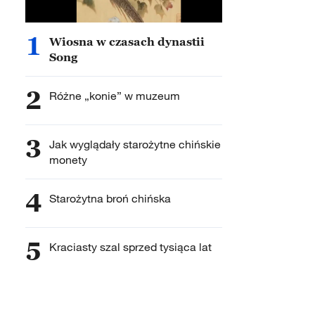
1
Wiosna w czasach dynastii
Song
2
Różne „konie” w muzeum
3
Jak wyglądały starożytne chińskie
monety
4
Starożytna broń chińska
5
Kraciasty szal sprzed tysiąca lat