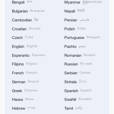
বাংলা
မြန်မာဘာသာ
Bengali
Myanmar
Български
नेपाली
Bulgarian
Nepali
ខ្មែរ
فارسی
Cambodian
Persian
Hrvatski
Polski
Croatian
Polish
Český
Português
Czech
Portuguese
English
پښتو
English
Pashto
Esperanto
Română
Esperanto
Romanian
Filipino
Русский
Filipino
Russian
Français
Српски
French
Serbian
Deutsch
සිංහල
German
Sinhala
Ελληνικά
Español
Greek
Spanish
Hausa
Kiswahili
Hausa
Swahili
עברית
தமிழ்
Hebrew
Tamil