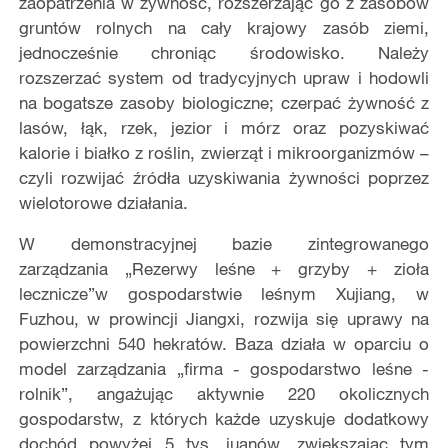
zaopatrzenia w żywność, rozszerzając go z zasobów
gruntów rolnych na cały krajowy zasób ziemi,
jednocześnie chroniąc środowisko. Należy
rozszerzać system od tradycyjnych upraw i hodowli
na bogatsze zasoby biologiczne; czerpać żywność z
lasów, łąk, rzek, jezior i mórz oraz pozyskiwać
kalorie i białko z roślin, zwierząt i mikroorganizmów –
czyli rozwijać źródła uzyskiwania żywności poprzez
wielotorowe działania.
W demonstracyjnej bazie zintegrowanego
zarządzania „Rezerwy leśne + grzyby + zioła
lecznicze”w gospodarstwie leśnym Xujiang, w
Fuzhou, w prowincji Jiangxi, rozwija się uprawy na
powierzchni 540 hekratów. Baza działa w oparciu o
model zarządzania „firma - gospodarstwo leśne -
rolnik”, angażując aktywnie 220 okolicznych
gospodarstw, z których każde uzyskuje dodatkowy
dochód powyżej 5 tys. juanów, zwiększając tym