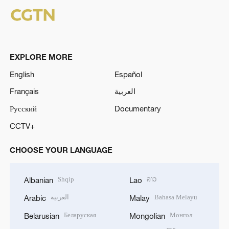
EXPLORE MORE
English
Español
Français
العربية
Русский
Documentary
CCTV+
CHOOSE YOUR LANGUAGE
Shqip
ລາວ
Albanian
Lao
العربية
Bahasa Melayu
Arabic
Malay
Беларуская
Монгол
Belarusian
Mongolian