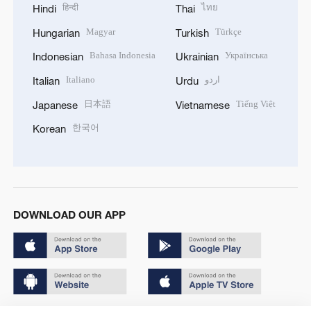
हिन्दी
ไทย
Hindi
Thai
Magyar
Türkçe
Hungarian
Turkish
Bahasa Indonesia
Українська
Indonesian
Ukrainian
Italiano
اردو
Italian
Urdu
日本語
Tiếng Việt
Japanese
Vietnamese
한국어
Korean
DOWNLOAD OUR APP