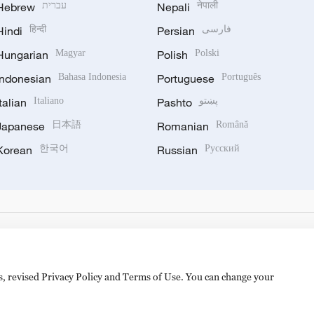
Hebrew
עברית
Nepali
नेपाली
Hindi
हिन्दी
Persian
فارسی
Hungarian
Magyar
Polish
Polski
Indonesian
Bahasa Indonesia
Portuguese
Português
Italian
Italiano
Pashto
پښتو
Japanese
日本語
Romanian
Română
Korean
한국어
Russian
Русский
es, revised Privacy Policy and Terms of Use. You can change your