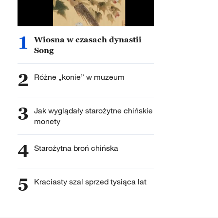
1
Wiosna w czasach dynastii
Song
2
Różne „konie” w muzeum
3
Jak wyglądały starożytne chińskie
monety
4
Starożytna broń chińska
5
Kraciasty szal sprzed tysiąca lat