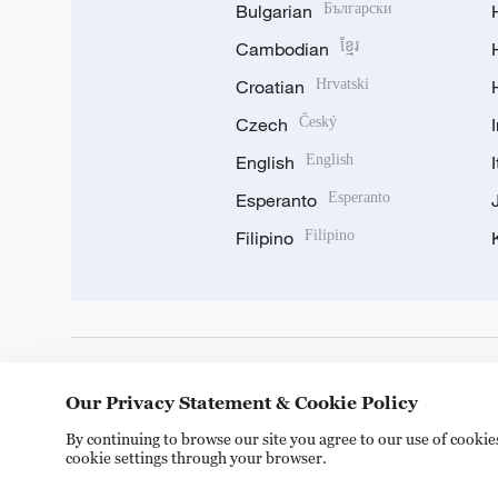
Bulgarian
Български
Cambodian
ខ្មែរ
Croatian
Hrvatski
Czech
Český
English
English
Esperanto
Esperanto
Filipino
Filipino
DOWNLOAD OUR APP
Our Privacy Statement & Cookie Policy
By continuing to browse our site you agree to our use of cooki
cookie settings through your browser.