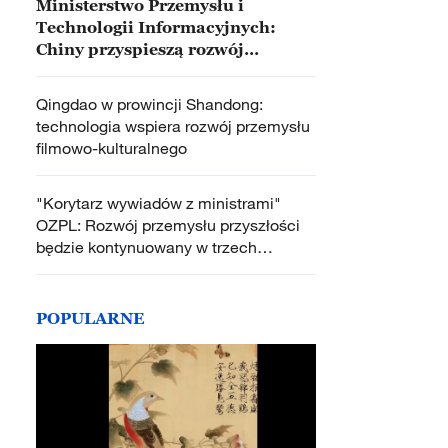
Ministerstwo Przemysłu i
Technologii Informacyjnych:
Chiny przyspieszą rozwój
scenariuszy zastosowań w
kluczowych sektorach
Qingdao w prowincji Shandong:
technologia wspiera rozwój przemysłu
filmowo-kulturalnego
"Korytarz wywiadów z ministrami"
OZPL: Rozwój przemysłu przyszłości
będzie kontynuowany w trzech
aspektach
POPULARNE