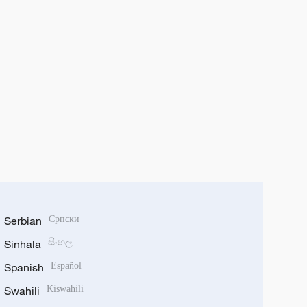
Serbian
Српски
Sinhala
සිංහල
Spanish
Español
Swahili
Kiswahili