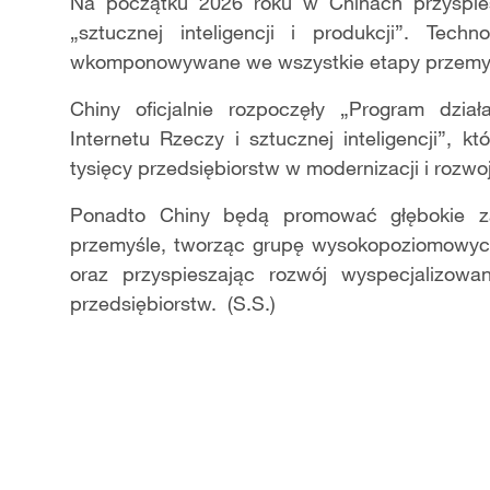
Video
Na początku 2026 roku w Chinach przyspies
„sztucznej inteligencji i produkcji”. Techn
wkomponowywane we wszystkie etapy przemy
Chiny oficjalnie rozpoczęły „Program dzia
Internetu Rzeczy i sztucznej inteligencji”, 
tysięcy przedsiębiorstw w modernizacji i rozw
Ponadto Chiny będą promować głębokie z
przemyśle, tworząc grupę wysokopoziomowyc
oraz przyspieszając rozwój wyspecjalizowa
przedsiębiorstw. (S.S.)