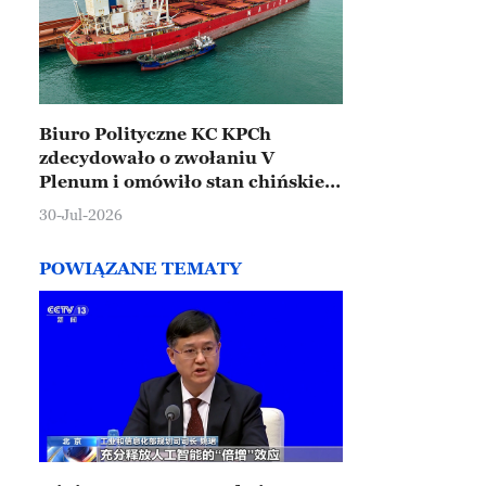
Biuro Polityczne KC KPCh
zdecydowało o zwołaniu V
Plenum i omówiło stan chińskiej
gospodarki
30-Jul-2026
POWIĄZANE TEMATY