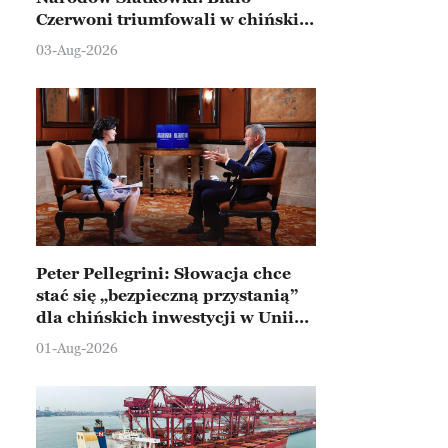
Czerwoni triumfowali w chińskim
Ningbo
03-Aug-2026
Peter Pellegrini: Słowacja chce
stać się „bezpieczną przystanią”
dla chińskich inwestycji w Unii
Europejskiej
01-Aug-2026