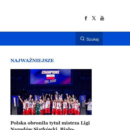
Szukaj
NAJWAŻNIEJSZE
Polska obroniła tytuł mistrza Ligi
Narodów Siatkówki. Biało-