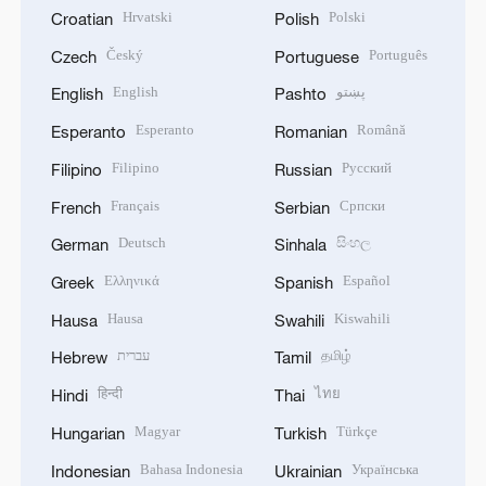
Hrvatski
Polski
Croatian
Polish
Český
Português
Czech
Portuguese
English
پښتو
English
Pashto
Esperanto
Română
Esperanto
Romanian
Filipino
Русский
Filipino
Russian
Français
Српски
French
Serbian
Deutsch
සිංහල
German
Sinhala
Ελληνικά
Español
Greek
Spanish
Hausa
Kiswahili
Hausa
Swahili
עברית
தமிழ்
Hebrew
Tamil
हिन्दी
ไทย
Hindi
Thai
Magyar
Türkçe
Hungarian
Turkish
Bahasa Indonesia
Українська
Indonesian
Ukrainian