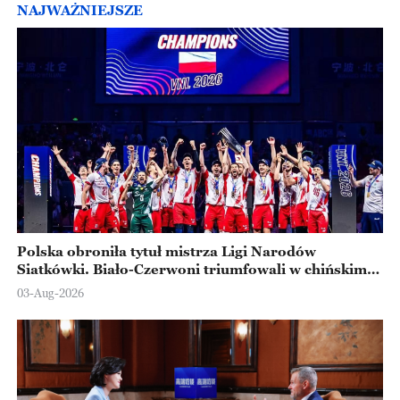
NAJWAŻNIEJSZE
Polska obroniła tytuł mistrza Ligi Narodów
Siatkówki. Biało-Czerwoni triumfowali w chińskim
Ningbo
03-Aug-2026