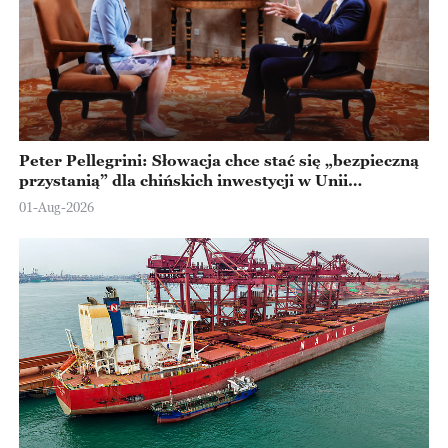
Peter Pellegrini: Słowacja chce stać się „bezpieczną
przystanią” dla chińskich inwestycji w Unii
Europejskiej
01-Aug-2026