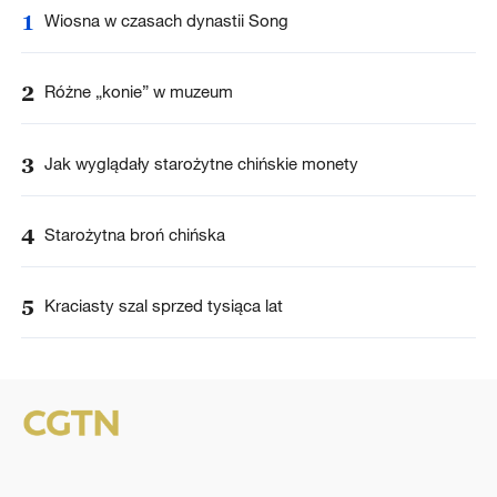
1
Wiosna w czasach dynastii Song
2
Różne „konie” w muzeum
3
Jak wyglądały starożytne chińskie monety
4
Starożytna broń chińska
5
Kraciasty szal sprzed tysiąca lat