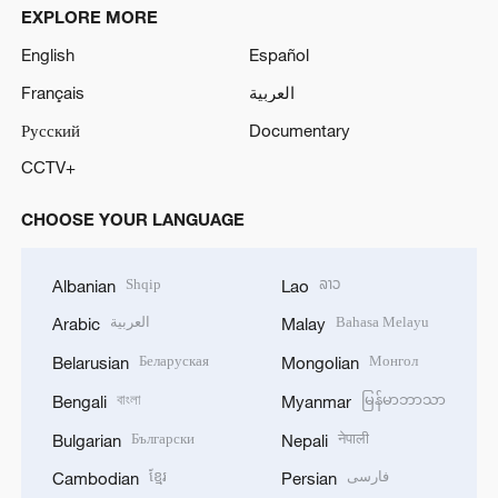
EXPLORE MORE
English
Español
Français
العربية
Русский
Documentary
CCTV+
CHOOSE YOUR LANGUAGE
Shqip
ລາວ
Albanian
Lao
العربية
Bahasa Melayu
Arabic
Malay
Беларуская
Монгол
Belarusian
Mongolian
বাংলা
မြန်မာဘာသာ
Bengali
Myanmar
Български
नेपाली
Bulgarian
Nepali
ខ្មែរ
فارسی
Cambodian
Persian