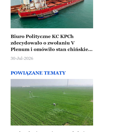
Biuro Polityczne KC KPCh
zdecydowało o zwołaniu V
Plenum i omówiło stan chińskiej
gospodarki
30-Jul-2026
POWIĄZANE TEMATY