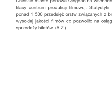
Video
Chińskie miasto portowe Qingdao na wschodn
klasy centrum produkcji filmowej. Statystyk
ponad 1 500 przedsiębiorstw związanych z 
wysokiej jakości filmów co pozwoliło na osi
sprzedaży biletów. (A.Z.)