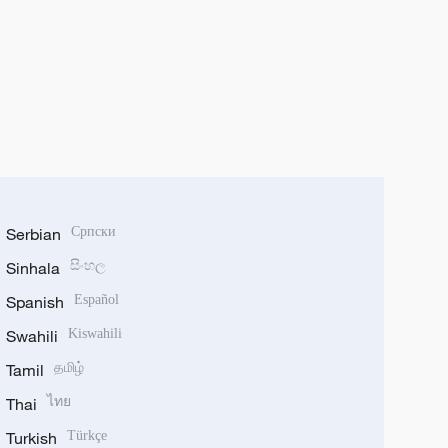
Serbian
Српски
Sinhala
සිංහල
Spanish
Español
Swahili
Kiswahili
Tamil
தமிழ்
Thai
ไทย
Turkish
Türkçe