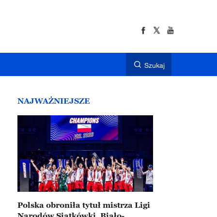
Szukaj
NAJWAŻNIEJSZE
Polska obroniła tytuł mistrza Ligi
Narodów Siatkówki. Biało-