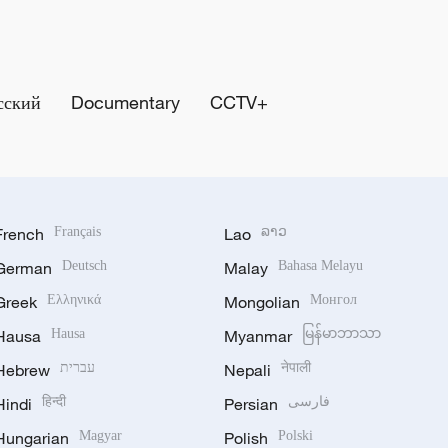
сский
Documentary
CCTV+
French
Français
Lao
ລາວ
German
Deutsch
Malay
Bahasa Melayu
Greek
Ελληνικά
Mongolian
Монгол
Hausa
Hausa
Myanmar
မြန်မာဘာသာ
Hebrew
עברית
Nepali
नेपाली
Hindi
हिन्दी
Persian
فارسی
Hungarian
Magyar
Polish
Polski