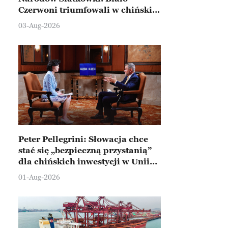
Czerwoni triumfowali w chińskim
Ningbo
03-Aug-2026
Peter Pellegrini: Słowacja chce
stać się „bezpieczną przystanią”
dla chińskich inwestycji w Unii
Europejskiej
01-Aug-2026