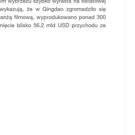
im wybrzeżu szybko wyrasta na światowej
i wykazują, że w Qingdao zgromadziło się
branżą filmową, wyprodukowano ponad 300
ągnięcie blisko 56.2 mld USD przychodu ze