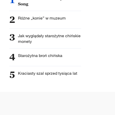
Song
2
Różne „konie” w muzeum
3
Jak wyglądały starożytne chińskie
monety
4
Starożytna broń chińska
5
Kraciasty szal sprzed tysiąca lat