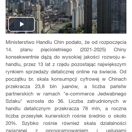
Play
Ministerstwo Handlu Chin podało, że od rozpoczęcia
Video
14. planu pięcioletniego (2021-2025) Chiny
konsekwentnie dążą do wysokiej jakości rozwoju e-
handlu, przez 13 lat z rzędu pozostając największym
rynkiem sprzedaży detalicznej online na świecie. Od
początku br. skala konsumpcji cyfrowej w Chinach
przekracza 23,8 bln juanów, a liczba państw
partnerskich w ramach "e-commerce Jedwabnego
Szlaku" wzrosła do 36. Liczba zatrudnionych w
handlu detalicznym przekracza 78 mln, a roczna
liczba przesyłek kurierskich rośnie średnio o około
20%. Szybko rośnie również skala działalności
związanej z oprogramowaniem i usługami