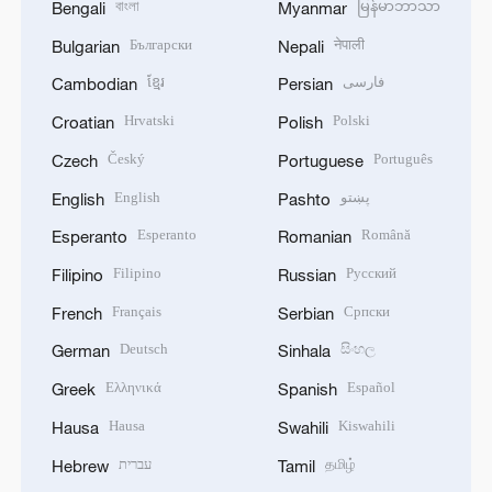
বাংলা
မြန်မာဘာသာ
Bengali
Myanmar
Български
नेपाली
Bulgarian
Nepali
ខ្មែរ
فارسی
Cambodian
Persian
Hrvatski
Polski
Croatian
Polish
Český
Português
Czech
Portuguese
English
پښتو
English
Pashto
Esperanto
Română
Esperanto
Romanian
Filipino
Русский
Filipino
Russian
Français
Српски
French
Serbian
Deutsch
සිංහල
German
Sinhala
Ελληνικά
Español
Greek
Spanish
Hausa
Kiswahili
Hausa
Swahili
עברית
தமிழ்
Hebrew
Tamil