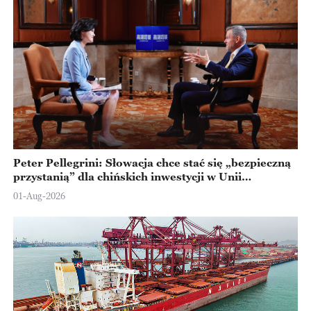
Peter Pellegrini: Słowacja chce stać się „bezpieczną
przystanią” dla chińskich inwestycji w Unii
Europejskiej
01-Aug-2026