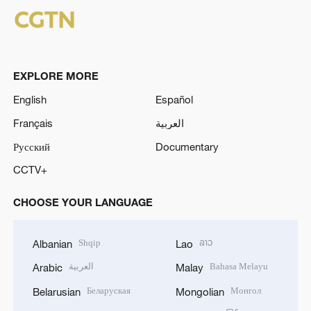
EXPLORE MORE
English
Español
Français
العربية
Русский
Documentary
CCTV+
CHOOSE YOUR LANGUAGE
Shqip
ລາວ
Albanian
Lao
العربية
Bahasa Melayu
Arabic
Malay
Беларуская
Монгол
Belarusian
Mongolian