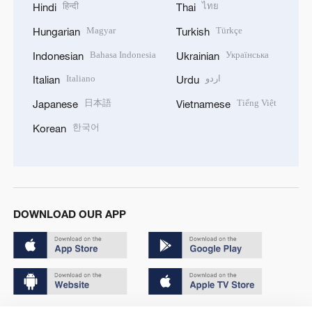
हिन्दी
ไทย
Hindi
Thai
Magyar
Türkçe
Hungarian
Turkish
Bahasa Indonesia
Українська
Indonesian
Ukrainian
Italiano
اردو
Italian
Urdu
日本語
Tiếng Việt
Japanese
Vietnamese
한국어
Korean
DOWNLOAD OUR APP