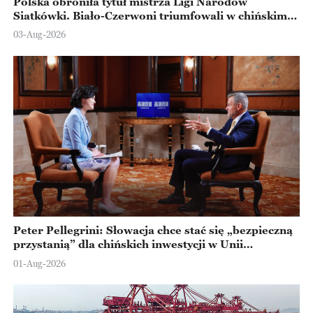
Polska obroniła tytuł mistrza Ligi Narodów
Siatkówki. Biało-Czerwoni triumfowali w chińskim
Ningbo
03-Aug-2026
Peter Pellegrini: Słowacja chce stać się „bezpieczną
przystanią” dla chińskich inwestycji w Unii
Europejskiej
01-Aug-2026