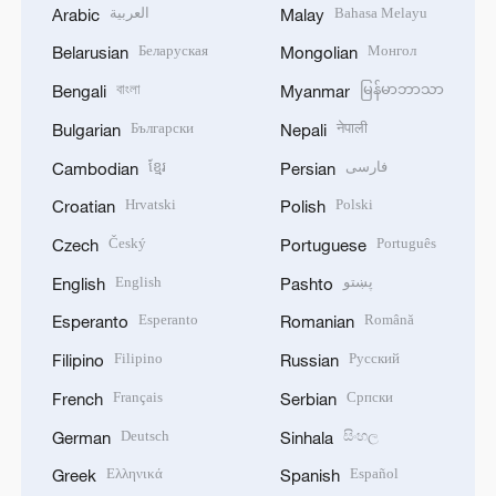
العربية
Bahasa Melayu
Arabic
Malay
Беларуская
Монгол
Belarusian
Mongolian
বাংলা
မြန်မာဘာသာ
Bengali
Myanmar
Български
नेपाली
Bulgarian
Nepali
ខ្មែរ
فارسی
Cambodian
Persian
Hrvatski
Polski
Croatian
Polish
Český
Português
Czech
Portuguese
English
پښتو
English
Pashto
Esperanto
Română
Esperanto
Romanian
Filipino
Русский
Filipino
Russian
Français
Српски
French
Serbian
Deutsch
සිංහල
German
Sinhala
Ελληνικά
Español
Greek
Spanish