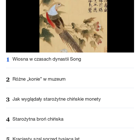
1
Wiosna w czasach dynastii Song
2
Różne „konie” w muzeum
3
Jak wyglądały starożytne chińskie monety
4
Starożytna broń chińska
5
Kraciasty szal sprzed tysiąca lat