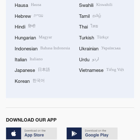
Hausa
Kiswahili
Hausa
Swahili
עברית
தமிழ்
Hebrew
Tamil
हिन्दी
ไทย
Hindi
Thai
Magyar
Türkçe
Hungarian
Turkish
Bahasa Indonesia
Українська
Indonesian
Ukrainian
Italiano
اردو
Italian
Urdu
日本語
Tiếng Việt
Japanese
Vietnamese
한국어
Korean
DOWNLOAD OUR APP