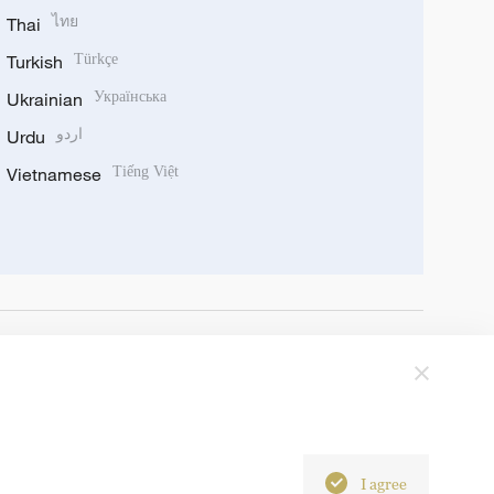
Thai
ไทย
Turkish
Türkçe
Ukrainian
Українська
Urdu
اردو
Vietnamese
Tiếng Việt
I agree
6