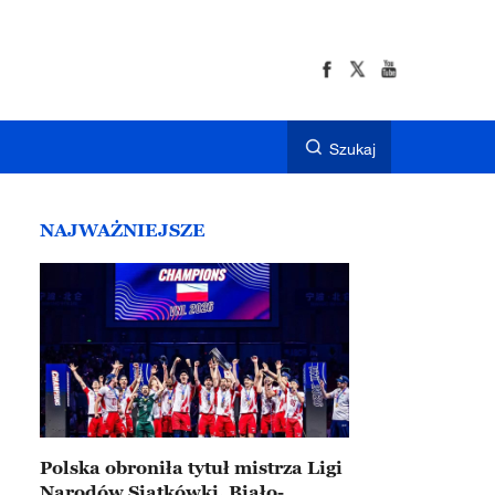
Szukaj
NAJWAŻNIEJSZE
Polska obroniła tytuł mistrza Ligi
Narodów Siatkówki. Biało-