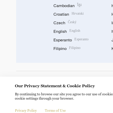
Cambodian
ខ្មែរ
Croatian
Hrvatski
Czech
Český
English
English
Esperanto
Esperanto
Filipino
Filipino
DOWNLOAD OUR APP
Our Privacy Statement & Cookie Policy
By continuing to browse our site you agree to our use of cooki
cookie settings through your browser.
Privacy Policy
Terms of Use
Copyright © 2024 CGTN.
京ICP备20000184号
京公网安