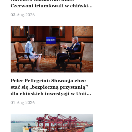
Czerwoni triumfowali w chińskim
Ningbo
03-Aug-2026
Peter Pellegrini: Słowacja chce
stać się „bezpieczną przystanią”
dla chińskich inwestycji w Unii
Europejskiej
01-Aug-2026