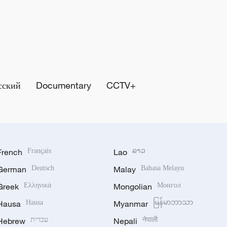
сский
Documentary
CCTV+
French
Français
Lao
ລາວ
German
Deutsch
Malay
Bahasa Melayu
Greek
Ελληνικά
Mongolian
Монгол
Hausa
Hausa
Myanmar
မြန်မာဘာသာ
Hebrew
עברית
Nepali
नेपाली