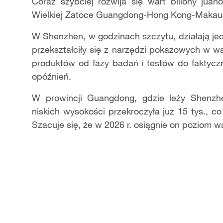
Video
Coraz szybciej rozwija się wart biliony jua
Wielkiej Zatoce Guangdong-Hong Kong-Maka
W Shenzhen, w godzinach szczytu, działają je
przekształciły się z narzędzi pokazowych w w
produktów od fazy badań i testów do faktyc
opóźnień.
W prowincji Guangdong, gdzie leży Shenzhe
niskich wysokości przekroczyła już 15 tys., c
Szacuje się, że w 2026 r. osiągnie on poziom wa