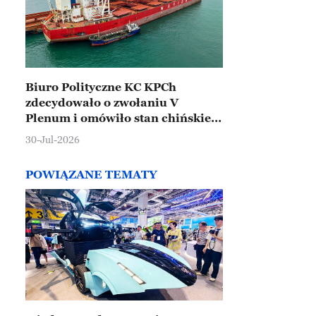
Biuro Polityczne KC KPCh
zdecydowało o zwołaniu V
Plenum i omówiło stan chińskiej
gospodarki
30-Jul-2026
POWIĄZANE TEMATY