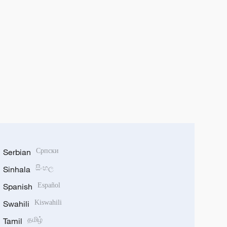
Serbian
Српски
Sinhala
සිංහල
Spanish
Español
Swahili
Kiswahili
Tamil
தமிழ்