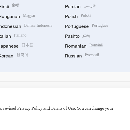
Hindi
हिन्दी
Persian
فارسی
Hungarian
Magyar
Polish
Polski
Indonesian
Bahasa Indonesia
Portuguese
Português
Italian
Italiano
Pashto
پښتو
Japanese
日本語
Romanian
Română
Korean
한국어
Russian
Русский
es, revised Privacy Policy and Terms of Use. You can change your
备 11010502050052号
Disinformation report hotline: 010-8506146