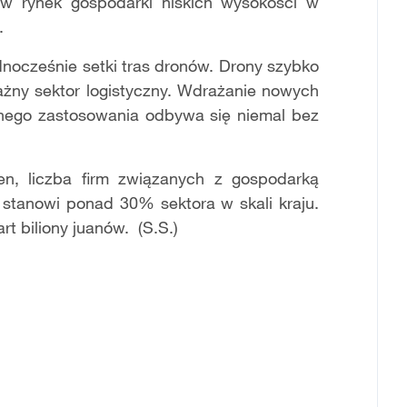
nów rynek gospodarki niskich wysokości w
u.
dnocześnie setki tras dronów. Drony szybko
ażny sektor logistyczny. Wdrażanie nowych
znego zastosowania odbywa się niemal bez
n, liczba firm związanych z gospodarką
o stanowi ponad 30% sektora w skali kraju.
rt biliony juanów. (S.S.)