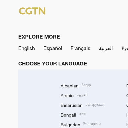
EXPLORE MORE
English
Español
Français
العربية
Ру
CHOOSE YOUR LANGUAGE
Albanian
Shqip
Arabic
العربية
Belarusian
Беларуская
Bengali
বাংলা
Bulgarian
Български