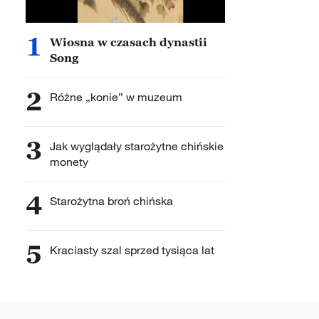
1
Wiosna w czasach dynastii
Song
2
Różne „konie” w muzeum
3
Jak wyglądały starożytne chińskie
monety
4
Starożytna broń chińska
5
Kraciasty szal sprzed tysiąca lat