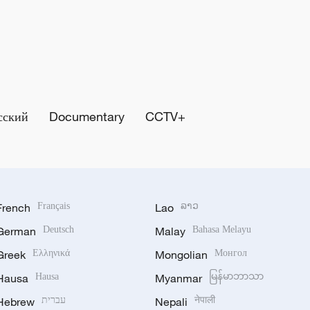
сский
Documentary
CCTV+
French
Français
Lao
ລາວ
German
Deutsch
Malay
Bahasa Melayu
Greek
Ελληνικά
Mongolian
Монгол
Hausa
Hausa
Myanmar
မြန်မာဘာသာ
Hebrew
עברית
Nepali
नेपाली