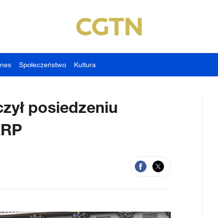
znes
Społeczeństwo
Kultura
zył posiedzeniu
KRP