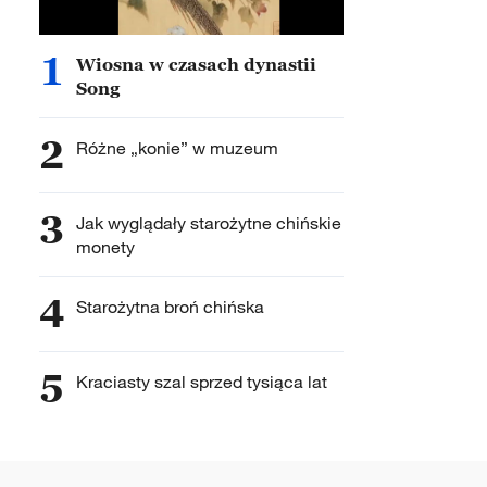
1
Wiosna w czasach dynastii
Song
2
Różne „konie” w muzeum
3
Jak wyglądały starożytne chińskie
monety
4
Starożytna broń chińska
5
Kraciasty szal sprzed tysiąca lat