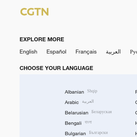
EXPLORE MORE
English
Español
Français
العربية
Ру
CHOOSE YOUR LANGUAGE
Albanian
Shqip
Arabic
العربية
Belarusian
Беларуская
Bengali
বাংলা
Bulgarian
Български