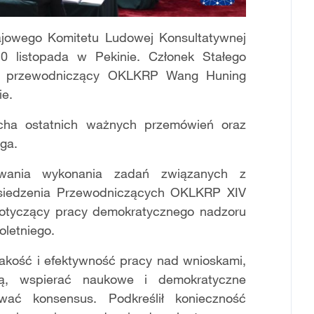
ajowego Komitetu Ludowej Konsultatywnej
20 listopada w Pekinie. Członek Stałego
az przewodniczący OKLKRP Wang Huning
ie.
cha ostatnich ważnych przemówień oraz
ga.
owania wykonania zadań związanych z
osiedzenia Przewodniczących OKLKRP XIV
dotyczący pracy demokratycznego nadzoru
oletniego.
jakość i efektywność pracy nad wnioskami,
zną, wspierać naukowe i demokratyczne
ać konsensus. Podkreślił konieczność