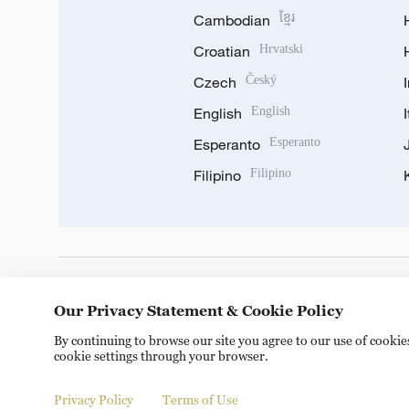
Cambodian
ខ្មែរ
Croatian
Hrvatski
Czech
Český
English
English
Esperanto
Esperanto
Filipino
Filipino
DOWNLOAD OUR APP
Our Privacy Statement & Cookie Policy
By continuing to browse our site you agree to our use of cooki
cookie settings through your browser.
Privacy Policy
Terms of Use
Copyright © 2024 CGTN.
京ICP备20000184号
京公网安