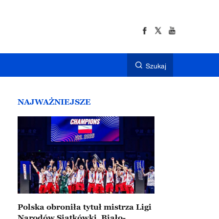
Szukaj
NAJWAŻNIEJSZE
Polska obroniła tytuł mistrza Ligi
Narodów Siatkówki. Biało-