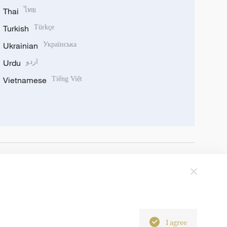
Thai
ไทย
Turkish
Türkçe
Ukrainian
Українська
Urdu
اردو
Vietnamese
Tiếng Việt
I agree
6