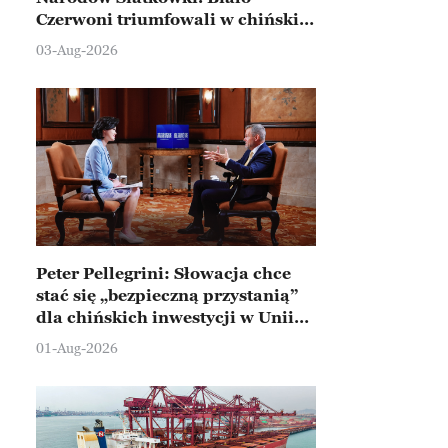
Czerwoni triumfowali w chińskim
Ningbo
03-Aug-2026
Peter Pellegrini: Słowacja chce
stać się „bezpieczną przystanią”
dla chińskich inwestycji w Unii
Europejskiej
01-Aug-2026