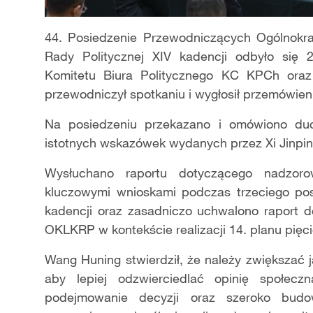
44. Posiedzenie Przewodniczących Ogólnokr
Rady Politycznej XIV kadencji odbyło się 
Komitetu Biura Politycznego KC KPCh or
przewodniczył spotkaniu i wygłosił przemówien
Na posiedzeniu przekazano i omówiono du
istotnych wskazówek wydanych przez Xi Jinpin
Wysłuchano raportu dotyczącego nadzor
kluczowymi wnioskami podczas trzeciego p
kadencji oraz zasadniczo uchwalono raport 
OKLKRP w kontekście realizacji 14. planu pięci
Wang Huning stwierdził, że należy zwiększać 
aby lepiej odzwierciedlać opinię społec
podejmowanie decyzji oraz szeroko budow