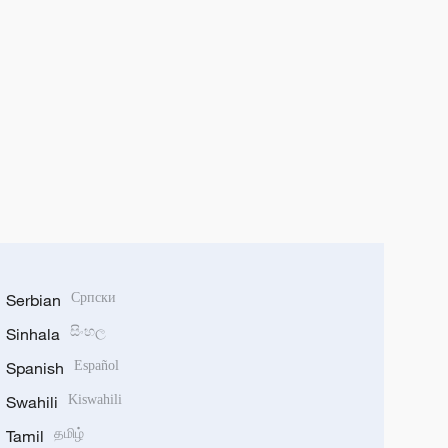
Serbian
Српски
Sinhala
සිංහල
Spanish
Español
Swahili
Kiswahili
Tamil
தமிழ்