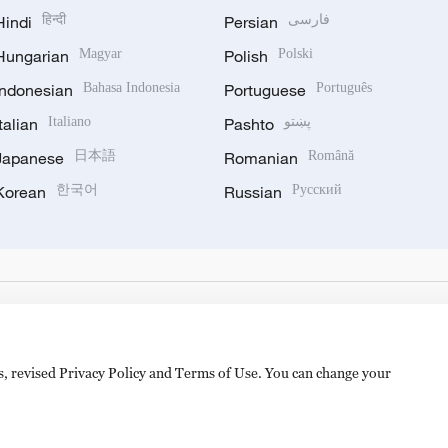
Hindi
हिन्दी
Persian
فارسی
Hungarian
Magyar
Polish
Polski
Indonesian
Bahasa Indonesia
Portuguese
Português
Italian
Italiano
Pashto
پښتو
Japanese
日本語
Romanian
Română
Korean
한국어
Russian
Русский
es, revised Privacy Policy and Terms of Use. You can change your
备 11010502050052号
Disinformation report hotline: 010-8506146