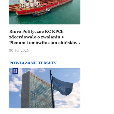
Biuro Polityczne KC KPCh
zdecydowało o zwołaniu V
Plenum i omówiło stan chińskiej
gospodarki
30-Jul-2026
POWIĄZANE TEMATY