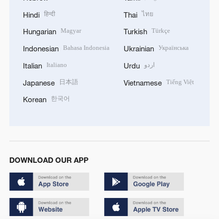
हिन्दी
ไทย
Hindi
Thai
Magyar
Türkçe
Hungarian
Turkish
Bahasa Indonesia
Українська
Indonesian
Ukrainian
Italiano
اردو
Italian
Urdu
日本語
Tiếng Việt
Japanese
Vietnamese
한국어
Korean
DOWNLOAD OUR APP