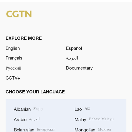
EXPLORE MORE
English
Español
Français
العربية
Русский
Documentary
CCTV+
CHOOSE YOUR LANGUAGE
Shqip
ລາວ
Albanian
Lao
العربية
Bahasa Melayu
Arabic
Malay
Беларуская
Монгол
Belarusian
Mongolian