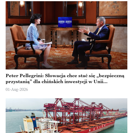
Peter Pellegrini: Słowacja chce stać się „bezpieczną
przystanią” dla chińskich inwestycji w Unii
Europejskiej
01-Aug-2026