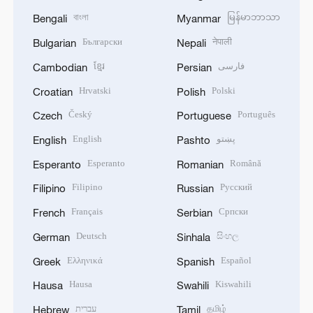
বাংলা
မြန်မာဘာသာ
Bengali
Myanmar
Български
नेपाली
Bulgarian
Nepali
ខ្មែរ
فارسی
Cambodian
Persian
Hrvatski
Polski
Croatian
Polish
Český
Português
Czech
Portuguese
English
پښتو
English
Pashto
Esperanto
Română
Esperanto
Romanian
Filipino
Русский
Filipino
Russian
Français
Српски
French
Serbian
Deutsch
සිංහල
German
Sinhala
Ελληνικά
Español
Greek
Spanish
Hausa
Kiswahili
Hausa
Swahili
עברית
தமிழ்
Hebrew
Tamil