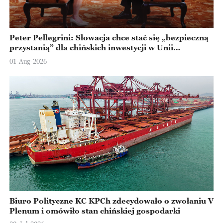
Peter Pellegrini: Słowacja chce stać się „bezpieczną
przystanią” dla chińskich inwestycji w Unii
Europejskiej
01-Aug-2026
Biuro Polityczne KC KPCh zdecydowało o zwołaniu V
Plenum i omówiło stan chińskiej gospodarki