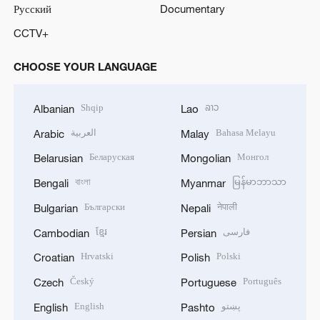
Русский
Documentary
CCTV+
CHOOSE YOUR LANGUAGE
Shqip
ລາວ
Albanian
Lao
العربية
Bahasa Melayu
Arabic
Malay
Беларуская
Монгол
Belarusian
Mongolian
বাংলা
မြန်မာဘာသာ
Bengali
Myanmar
Български
नेपाली
Bulgarian
Nepali
ខ្មែរ
فارسی
Cambodian
Persian
Hrvatski
Polski
Croatian
Polish
Český
Português
Czech
Portuguese
English
پښتو
English
Pashto