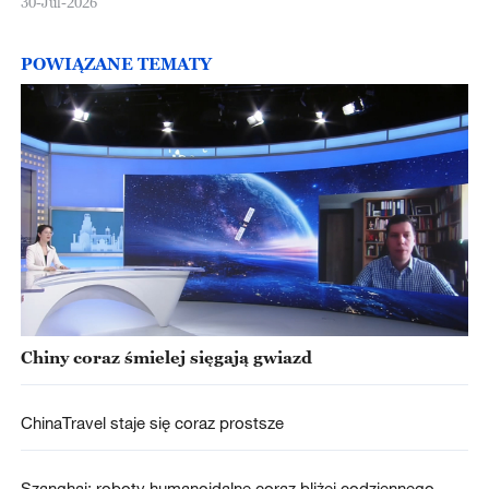
30-Jul-2026
POWIĄZANE TEMATY
Chiny coraz śmielej sięgają gwiazd
ChinaTravel staje się coraz prostsze
Szanghaj: roboty humanoidalne coraz bliżej codziennego