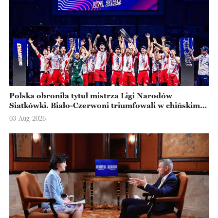
Polska obroniła tytuł mistrza Ligi Narodów
Siatkówki. Biało-Czerwoni triumfowali w chińskim
Ningbo
03-Aug-2026