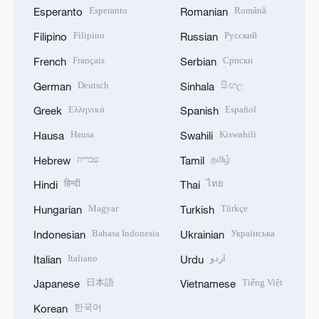
Esperanto
Română
Esperanto
Romanian
Filipino
Русский
Filipino
Russian
Français
Српски
French
Serbian
Deutsch
සිංහල
German
Sinhala
Ελληνικά
Español
Greek
Spanish
Hausa
Kiswahili
Hausa
Swahili
עברית
தமிழ்
Hebrew
Tamil
हिन्दी
ไทย
Hindi
Thai
Magyar
Türkçe
Hungarian
Turkish
Bahasa Indonesia
Українська
Indonesian
Ukrainian
Italiano
اردو
Italian
Urdu
日本語
Tiếng Việt
Japanese
Vietnamese
한국어
Korean