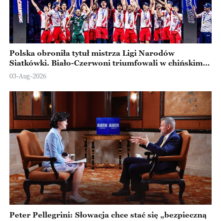
Polska obroniła tytuł mistrza Ligi Narodów
Siatkówki. Biało-Czerwoni triumfowali w chińskim
Ningbo
03-Aug-2026
Peter Pellegrini: Słowacja chce stać się „bezpieczną