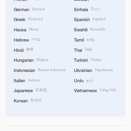
Deutsch
සිංහල
German
Sinhala
Ελληνικά
Español
Greek
Spanish
Hausa
Kiswahili
Hausa
Swahili
עברית
தமிழ்
Hebrew
Tamil
हिन्दी
ไทย
Hindi
Thai
Magyar
Türkçe
Hungarian
Turkish
Bahasa Indonesia
Українська
Indonesian
Ukrainian
Italiano
اردو
Italian
Urdu
日本語
Tiếng Việt
Japanese
Vietnamese
한국어
Korean