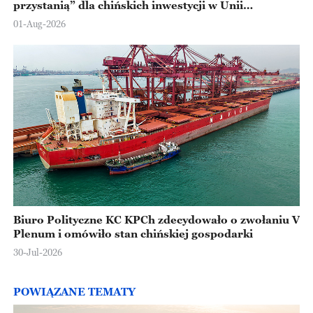
przystanią” dla chińskich inwestycji w Unii
Europejskiej
01-Aug-2026
Biuro Polityczne KC KPCh zdecydowało o zwołaniu V
Plenum i omówiło stan chińskiej gospodarki
30-Jul-2026
POWIĄZANE TEMATY