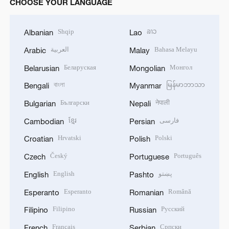
CHOOSE YOUR LANGUAGE
Shqip
ລາວ
Albanian
Lao
العربية
Bahasa Melayu
Arabic
Malay
Беларуская
Монгол
Belarusian
Mongolian
বাংলা
မြန်မာဘာသာ
Bengali
Myanmar
Български
नेपाली
Bulgarian
Nepali
ខ្មែរ
فارسی
Cambodian
Persian
Hrvatski
Polski
Croatian
Polish
Český
Português
Czech
Portuguese
English
پښتو
English
Pashto
Esperanto
Română
Esperanto
Romanian
Filipino
Русский
Filipino
Russian
Français
Српски
French
Serbian