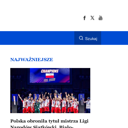
Szukaj
NAJWAŻNIEJSZE
Polska obroniła tytuł mistrza Ligi
Narodów Siatkówki. Biało-