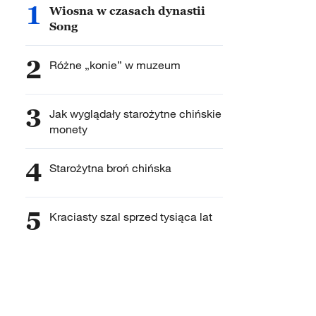
1
Wiosna w czasach dynastii
Song
2
Różne „konie” w muzeum
3
Jak wyglądały starożytne chińskie
monety
4
Starożytna broń chińska
5
Kraciasty szal sprzed tysiąca lat