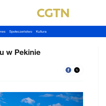
znes
Społeczeństwo
Kultura
u w Pekinie