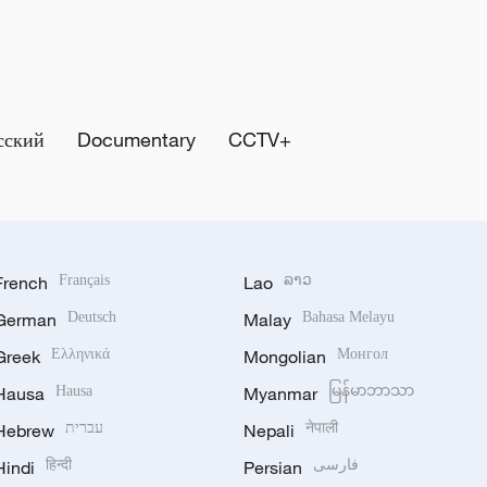
сский
Documentary
CCTV+
French
Français
Lao
ລາວ
German
Deutsch
Malay
Bahasa Melayu
Greek
Ελληνικά
Mongolian
Монгол
Hausa
Hausa
Myanmar
မြန်မာဘာသာ
Hebrew
עברית
Nepali
नेपाली
Hindi
हिन्दी
Persian
فارسی