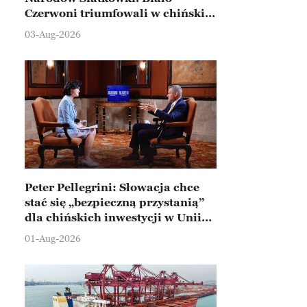
Czerwoni triumfowali w chińskim
Ningbo
03-Aug-2026
Peter Pellegrini: Słowacja chce
stać się „bezpieczną przystanią”
dla chińskich inwestycji w Unii
Europejskiej
01-Aug-2026