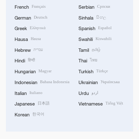
Français
Српски
French
Serbian
Deutsch
සිංහල
German
Sinhala
Ελληνικά
Español
Greek
Spanish
Hausa
Kiswahili
Hausa
Swahili
עברית
தமிழ்
Hebrew
Tamil
हिन्दी
ไทย
Hindi
Thai
Magyar
Türkçe
Hungarian
Turkish
Bahasa Indonesia
Українська
Indonesian
Ukrainian
Italiano
اردو
Italian
Urdu
日本語
Tiếng Việt
Japanese
Vietnamese
한국어
Korean