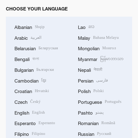
CHOOSE YOUR LANGUAGE
Shqip
ລາວ
Albanian
Lao
العربية
Bahasa Melayu
Arabic
Malay
Беларуская
Монгол
Belarusian
Mongolian
বাংলা
မြန်မာဘာသာ
Bengali
Myanmar
Български
नेपाली
Bulgarian
Nepali
ខ្មែរ
فارسی
Cambodian
Persian
Hrvatski
Polski
Croatian
Polish
Český
Português
Czech
Portuguese
English
پښتو
English
Pashto
Esperanto
Română
Esperanto
Romanian
Filipino
Русский
Filipino
Russian