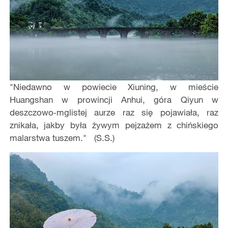
"Niedawno w powiecie Xiuning, w mieście
Huangshan w prowincji Anhui, góra Qiyun w
deszczowo‑mglistej aurze raz się pojawiała, raz
znikała, jakby była żywym pejzażem z chińskiego
malarstwa tuszem." (S.S.)