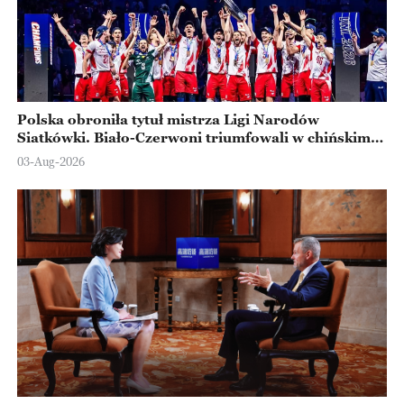
Polska obroniła tytuł mistrza Ligi Narodów
Siatkówki. Biało-Czerwoni triumfowali w chińskim
Ningbo
03-Aug-2026