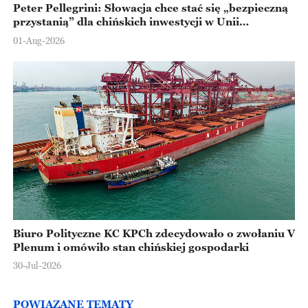
Peter Pellegrini: Słowacja chce stać się „bezpieczną
przystanią” dla chińskich inwestycji w Unii
Europejskiej
01-Aug-2026
Biuro Polityczne KC KPCh zdecydowało o zwołaniu V
Plenum i omówiło stan chińskiej gospodarki
30-Jul-2026
POWIĄZANE TEMATY