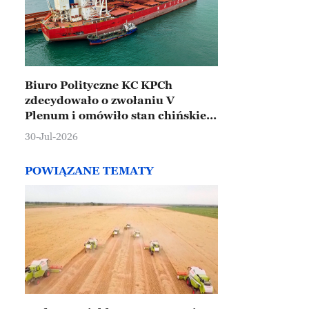
Biuro Polityczne KC KPCh
zdecydowało o zwołaniu V
Plenum i omówiło stan chińskiej
gospodarki
30-Jul-2026
POWIĄZANE TEMATY