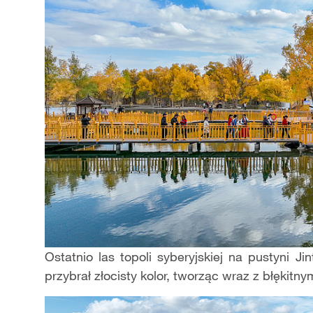
Ostatnio las topoli syberyjskiej na pustyni J
przybrał złocisty kolor, tworząc wraz z błękitn