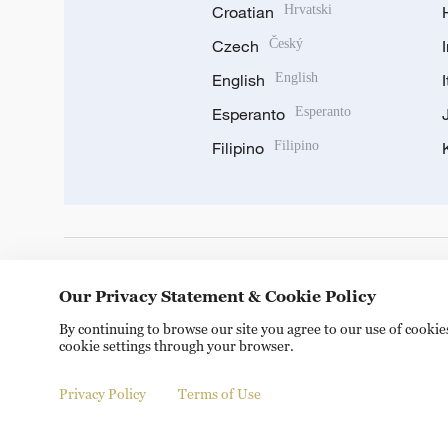
Croatian
Hrvatski
Czech
Český
English
English
Esperanto
Esperanto
Filipino
Filipino
DOWNLOAD OUR APP
Our Privacy Statement & Cookie Policy
By continuing to browse our site you agree to our use of cooki
cookie settings through your browser.
Privacy Policy
Terms of Use
Copyright © 2024 CGTN.
京ICP备20000184号
京公网安