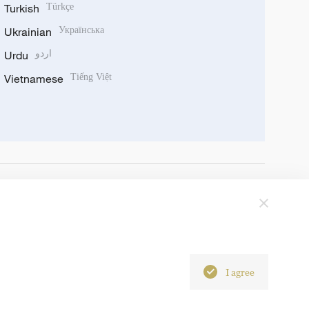
Turkish
Türkçe
Ukrainian
Українська
Urdu
اردو
Vietnamese
Tiếng Việt
I agree
6