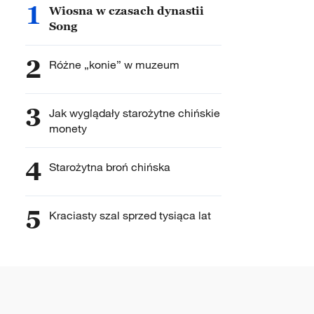
1
Wiosna w czasach dynastii
Song
2
Różne „konie” w muzeum
3
Jak wyglądały starożytne chińskie
monety
4
Starożytna broń chińska
5
Kraciasty szal sprzed tysiąca lat