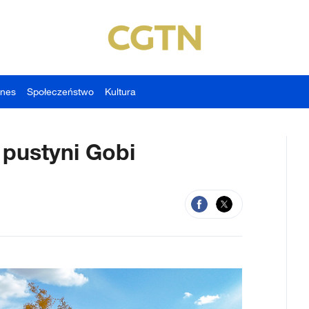
znes
Społeczeństwo
Kultura
pustyni Gobi