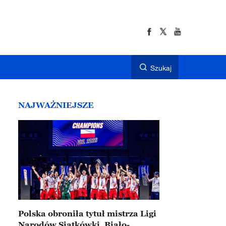
Szukaj
NAJWAŻNIEJSZE
Polska obroniła tytuł mistrza Ligi
Narodów Siatkówki. Biało-