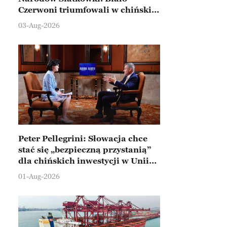
Czerwoni triumfowali w chińskim
Ningbo
03-Aug-2026
Peter Pellegrini: Słowacja chce
stać się „bezpieczną przystanią”
dla chińskich inwestycji w Unii
Europejskiej
01-Aug-2026