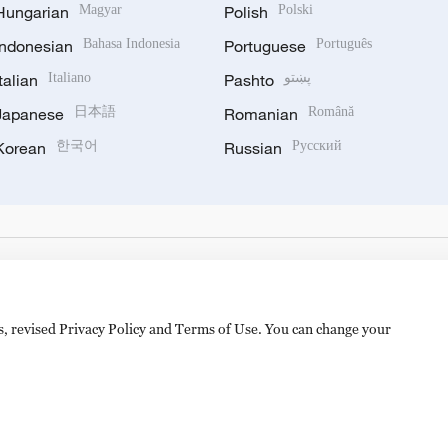
Hungarian
Magyar
Polish
Polski
Indonesian
Bahasa Indonesia
Portuguese
Português
Italian
Italiano
Pashto
پښتو
Japanese
日本語
Romanian
Română
Korean
한국어
Russian
Русский
es, revised Privacy Policy and Terms of Use. You can change your
备 11010502050052号
Disinformation report hotline: 010-8506146