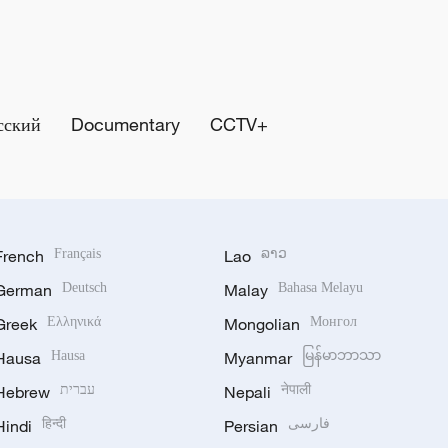
сский
Documentary
CCTV+
French
Français
Lao
ລາວ
German
Deutsch
Malay
Bahasa Melayu
Greek
Ελληνικά
Mongolian
Монгол
Hausa
Hausa
Myanmar
မြန်မာဘာသာ
Hebrew
עברית
Nepali
नेपाली
Hindi
हिन्दी
Persian
فارسی