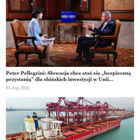
Peter Pellegrini: Słowacja chce stać się „bezpieczną
przystanią” dla chińskich inwestycji w Unii
Europejskiej
01-Aug-2026