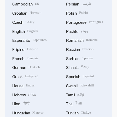
ខ្មែរ
فارسی
Cambodian
Persian
Hrvatski
Polski
Croatian
Polish
Český
Português
Czech
Portuguese
English
پښتو
English
Pashto
Esperanto
Română
Esperanto
Romanian
Filipino
Русский
Filipino
Russian
Français
Српски
French
Serbian
Deutsch
සිංහල
German
Sinhala
Ελληνικά
Español
Greek
Spanish
Hausa
Kiswahili
Hausa
Swahili
עברית
தமிழ்
Hebrew
Tamil
हिन्दी
ไทย
Hindi
Thai
Magyar
Türkçe
Hungarian
Turkish