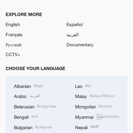
EXPLORE MORE
English
Español
Français
العربية
Русский
Documentary
CCTV+
CHOOSE YOUR LANGUAGE
Shqip
ລາວ
Albanian
Lao
العربية
Bahasa Melayu
Arabic
Malay
Беларуская
Монгол
Belarusian
Mongolian
বাংলা
မြန်မာဘာသာ
Bengali
Myanmar
Български
नेपाली
Bulgarian
Nepali