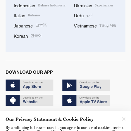
Bahasa Indonesia
Українська
Indonesian
Ukrainian
Italiano
اردو
Italian
Urdu
日本語
Tiếng Việt
Japanese
Vietnamese
한국어
Korean
DOWNLOAD OUR APP
Copyright © 2024 CGTN.
Our Privacy Statement & Cookie Policy
京ICP备20000184号
By continuing to browse our site you agree to our use of cookies, revised