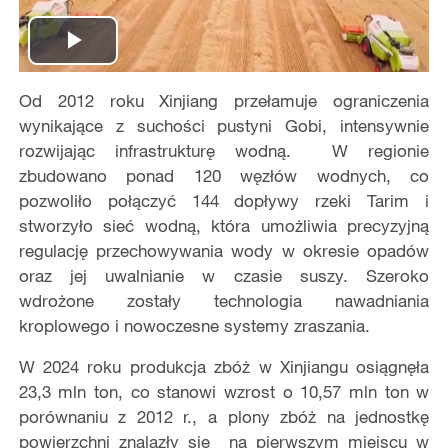
Play
Od 2012 roku Xinjiang przełamuje ograniczenia
Video
wynikające z suchości pustyni Gobi, intensywnie
rozwijając infrastrukturę wodną. W regionie
zbudowano ponad 120 węzłów wodnych, co
pozwoliło połączyć 144 dopływy rzeki Tarim i
stworzyło sieć wodną, która umożliwia precyzyjną
regulację przechowywania wody w okresie opadów
oraz jej uwalnianie w czasie suszy. Szeroko
wdrożone zostały technologia nawadniania
kroplowego i nowoczesne systemy zraszania.
W 2024 roku produkcja zbóż w Xinjiangu osiągnęła
23,3 mln ton, co stanowi wzrost o 10,57 mln ton w
porównaniu z 2012 r., a plony zbóż na jednostkę
powierzchni znalazły się na pierwszym miejscu w