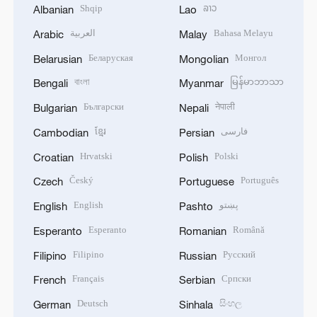
Shqip
ລາວ
Albanian
Lao
العربية
Bahasa Melayu
Arabic
Malay
Беларуская
Монгол
Belarusian
Mongolian
বাংলা
မြန်မာဘာသာ
Bengali
Myanmar
Български
नेपाली
Bulgarian
Nepali
ខ្មែរ
فارسی
Cambodian
Persian
Hrvatski
Polski
Croatian
Polish
Český
Português
Czech
Portuguese
English
پښتو
English
Pashto
Esperanto
Română
Esperanto
Romanian
Filipino
Русский
Filipino
Russian
Français
Српски
French
Serbian
Deutsch
සිංහල
German
Sinhala