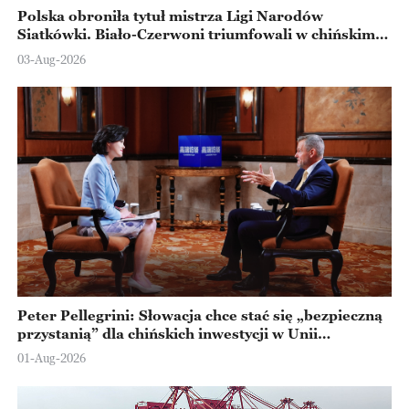
Polska obroniła tytuł mistrza Ligi Narodów
Siatkówki. Biało-Czerwoni triumfowali w chińskim
Ningbo
03-Aug-2026
Peter Pellegrini: Słowacja chce stać się „bezpieczną
przystanią” dla chińskich inwestycji w Unii
Europejskiej
01-Aug-2026