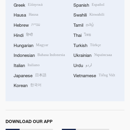
Ελληνικά
Español
Greek
Spanish
Hausa
Kiswahili
Hausa
Swahili
עברית
தமிழ்
Hebrew
Tamil
हिन्दी
ไทย
Hindi
Thai
Magyar
Türkçe
Hungarian
Turkish
Bahasa Indonesia
Українська
Indonesian
Ukrainian
Italiano
اردو
Italian
Urdu
日本語
Tiếng Việt
Japanese
Vietnamese
한국어
Korean
DOWNLOAD OUR APP