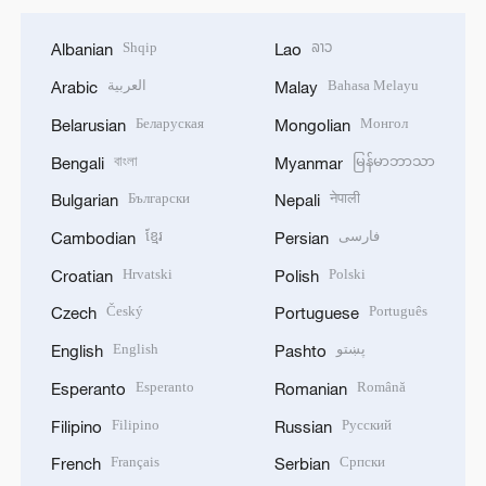
Shqip
ລາວ
Albanian
Lao
العربية
Bahasa Melayu
Arabic
Malay
Беларуская
Монгол
Belarusian
Mongolian
বাংলা
မြန်မာဘာသာ
Bengali
Myanmar
Български
नेपाली
Bulgarian
Nepali
ខ្មែរ
فارسی
Cambodian
Persian
Hrvatski
Polski
Croatian
Polish
Český
Português
Czech
Portuguese
English
پښتو
English
Pashto
Esperanto
Română
Esperanto
Romanian
Filipino
Русский
Filipino
Russian
Français
Српски
French
Serbian