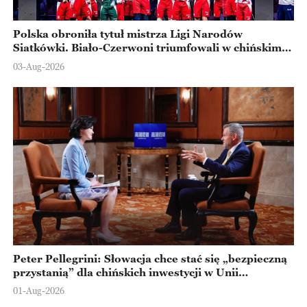
Polska obroniła tytuł mistrza Ligi Narodów
Siatkówki. Biało-Czerwoni triumfowali w chińskim
Ningbo
03-Aug-2026
Peter Pellegrini: Słowacja chce stać się „bezpieczną
przystanią” dla chińskich inwestycji w Unii
Europejskiej
01-Aug-2026