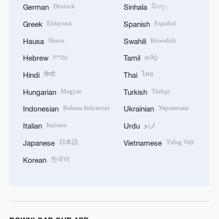
Deutsch
සිංහල
German
Sinhala
Ελληνικά
Español
Greek
Spanish
Hausa
Kiswahili
Hausa
Swahili
עברית
தமிழ்
Hebrew
Tamil
हिन्दी
ไทย
Hindi
Thai
Magyar
Türkçe
Hungarian
Turkish
Bahasa Indonesia
Українська
Indonesian
Ukrainian
Italiano
اردو
Italian
Urdu
日本語
Tiếng Việt
Japanese
Vietnamese
한국어
Korean