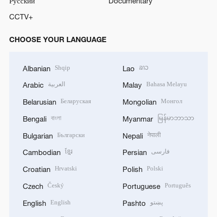
Русский
Documentary
CCTV+
CHOOSE YOUR LANGUAGE
Shqip
ລາວ
Albanian
Lao
العربية
Bahasa Melayu
Arabic
Malay
Беларуская
Монгол
Belarusian
Mongolian
বাংলা
မြန်မာဘာသာ
Bengali
Myanmar
Български
नेपाली
Bulgarian
Nepali
ខ្មែរ
فارسی
Cambodian
Persian
Hrvatski
Polski
Croatian
Polish
Český
Português
Czech
Portuguese
English
پښتو
English
Pashto