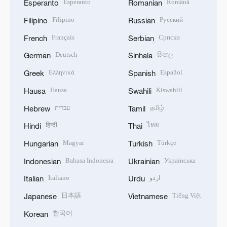
Esperanto
Română
Esperanto
Romanian
Filipino
Русский
Filipino
Russian
Français
Српски
French
Serbian
Deutsch
සිංහල
German
Sinhala
Ελληνικά
Español
Greek
Spanish
Hausa
Kiswahili
Hausa
Swahili
עברית
தமிழ்
Hebrew
Tamil
हिन्दी
ไทย
Hindi
Thai
Magyar
Türkçe
Hungarian
Turkish
Bahasa Indonesia
Українська
Indonesian
Ukrainian
Italiano
اردو
Italian
Urdu
日本語
Tiếng Việt
Japanese
Vietnamese
한국어
Korean