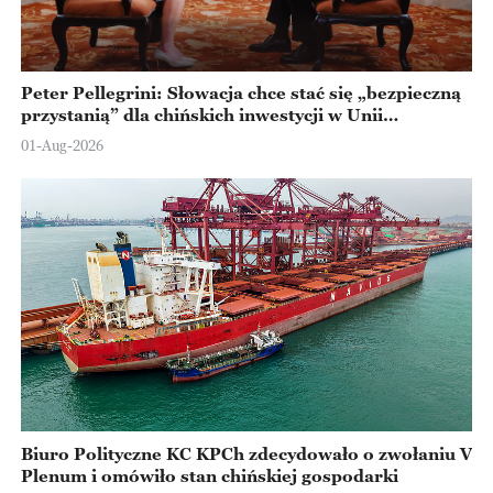
Peter Pellegrini: Słowacja chce stać się „bezpieczną
przystanią” dla chińskich inwestycji w Unii
Europejskiej
01-Aug-2026
Biuro Polityczne KC KPCh zdecydowało o zwołaniu V
Plenum i omówiło stan chińskiej gospodarki