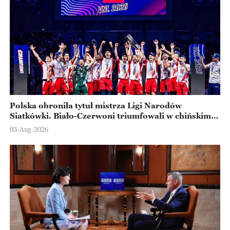
Polska obroniła tytuł mistrza Ligi Narodów
Siatkówki. Biało-Czerwoni triumfowali w chińskim
Ningbo
03-Aug-2026