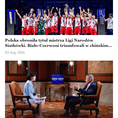
Polska obroniła tytuł mistrza Ligi Narodów
Siatkówki. Biało-Czerwoni triumfowali w chińskim
Ningbo
03-Aug-2026