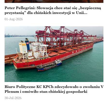
Peter Pellegrini: Słowacja chce stać się „bezpieczną
przystanią” dla chińskich inwestycji w Unii
Europejskiej
01-Aug-2026
Biuro Polityczne KC KPCh zdecydowało o zwołaniu V
Plenum i omówiło stan chińskiej gospodarki
30-Jul-2026