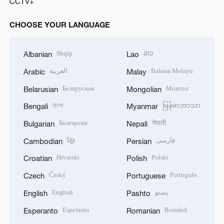
CCTV+
CHOOSE YOUR LANGUAGE
Shqip
ລາວ
Albanian
Lao
العربية
Bahasa Melayu
Arabic
Malay
Беларуская
Монгол
Belarusian
Mongolian
বাংলা
မြန်မာဘာသာ
Bengali
Myanmar
Български
नेपाली
Bulgarian
Nepali
ខ្មែរ
فارسی
Cambodian
Persian
Hrvatski
Polski
Croatian
Polish
Český
Português
Czech
Portuguese
English
پښتو
English
Pashto
Esperanto
Română
Esperanto
Romanian