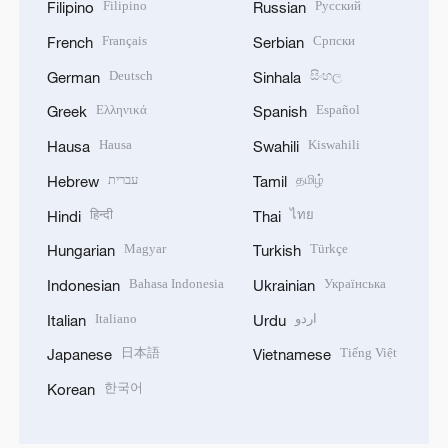
Filipino
Русский
Filipino
Russian
Français
Српски
French
Serbian
Deutsch
සිංහල
German
Sinhala
Ελληνικά
Español
Greek
Spanish
Hausa
Kiswahili
Hausa
Swahili
עברית
தமிழ்
Hebrew
Tamil
हिन्दी
ไทย
Hindi
Thai
Magyar
Türkçe
Hungarian
Turkish
Bahasa Indonesia
Українська
Indonesian
Ukrainian
Italiano
اردو
Italian
Urdu
日本語
Tiếng Việt
Japanese
Vietnamese
한국어
Korean