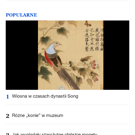
POPULARNE
1
Wiosna w czasach dynastii Song
2
Różne „konie” w muzeum
3
Jak wyglądały starożytne chińskie monety