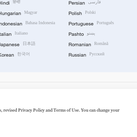
Hindi
हिन्दी
Persian
فارسی
Hungarian
Magyar
Polish
Polski
Indonesian
Bahasa Indonesia
Portuguese
Português
Italian
Italiano
Pashto
پښتو
Japanese
日本語
Romanian
Română
Korean
한국어
Russian
Русский
es, revised Privacy Policy and Terms of Use. You can change your
备 11010502050052号
Disinformation report hotline: 010-8506146