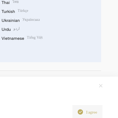
Thai
ไทย
Turkish
Türkçe
Ukrainian
Українська
Urdu
اردو
Vietnamese
Tiếng Việt
I agree
6