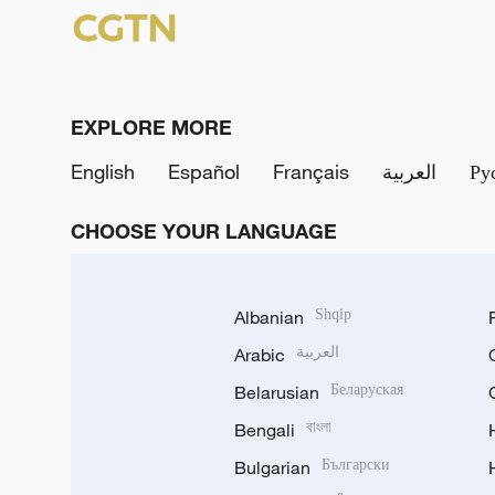
EXPLORE MORE
English
Español
Français
العربية
Ру
CHOOSE YOUR LANGUAGE
Albanian
Shqip
Arabic
العربية
Belarusian
Беларуская
Bengali
বাংলা
Bulgarian
Български