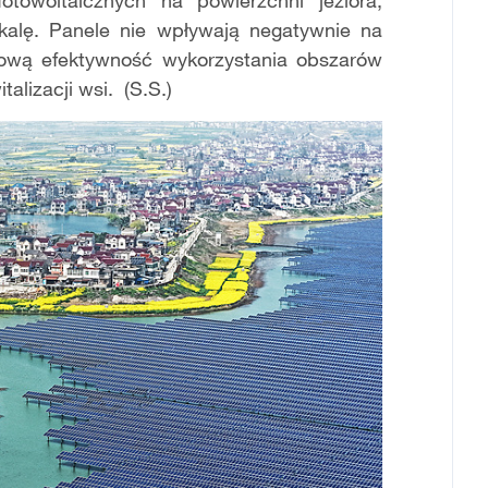
otowoltaicznych na powierzchni jeziora,
 skalę. Panele nie wpływają negatywnie na
sową efektywność wykorzystania obszarów
alizacji wsi. (S.S.)