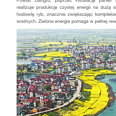
Powiat Dangtu, poprzez instalację paneli f
realizuje produkcję czystej energii na dużą
hodowlę ryb, znacznie zwiększając komplek
wodnych. Zielona energia pomaga w pełnej rewit