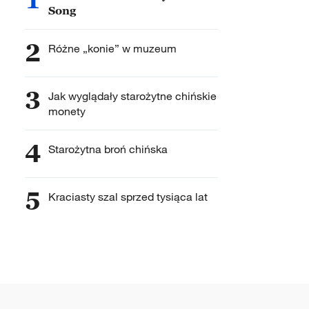
Song
2
Różne „konie” w muzeum
3
Jak wyglądały starożytne chińskie
monety
4
Starożytna broń chińska
5
Kraciasty szal sprzed tysiąca lat