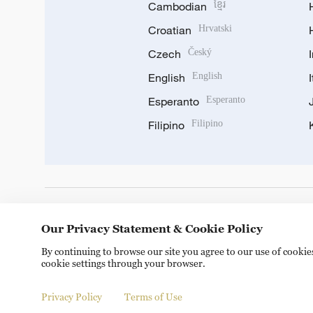
Cambodian
ខ្មែរ
Croatian
Hrvatski
Czech
Český
English
English
Esperanto
Esperanto
Filipino
Filipino
DOWNLOAD OUR APP
Our Privacy Statement & Cookie Policy
By continuing to browse our site you agree to our use of cooki
cookie settings through your browser.
Privacy Policy
Terms of Use
Copyright © 2024 CGTN.
京ICP备20000184号
京公网安