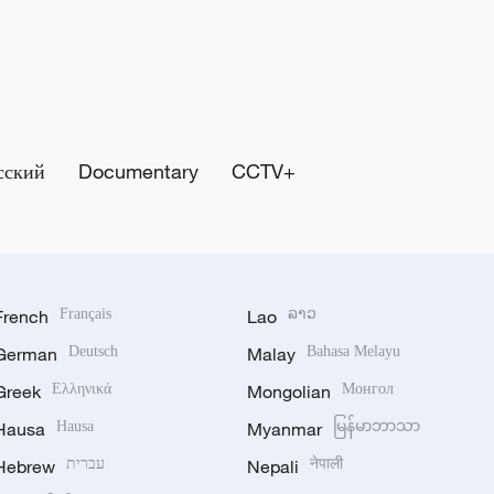
сский
Documentary
CCTV+
French
Français
Lao
ລາວ
German
Deutsch
Malay
Bahasa Melayu
Greek
Ελληνικά
Mongolian
Монгол
Hausa
Hausa
Myanmar
မြန်မာဘာသာ
Hebrew
עברית
Nepali
नेपाली