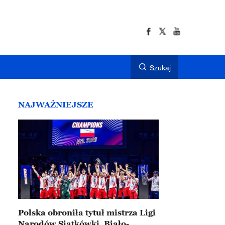
Szukaj
NAJWAŻNIEJSZE
Polska obroniła tytuł mistrza Ligi
Narodów Siatkówki. Biało-