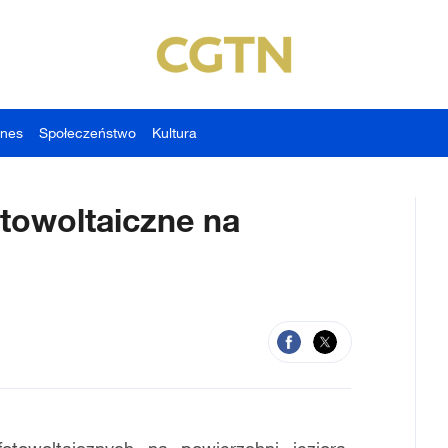
znes
Społeczeństwo
Kultura
towoltaiczne na