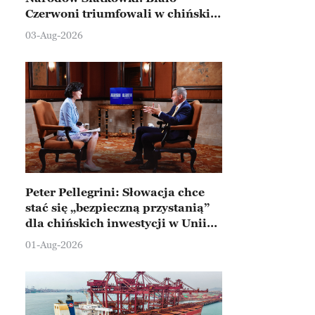
Czerwoni triumfowali w chińskim
Ningbo
03-Aug-2026
Peter Pellegrini: Słowacja chce
stać się „bezpieczną przystanią”
dla chińskich inwestycji w Unii
Europejskiej
01-Aug-2026