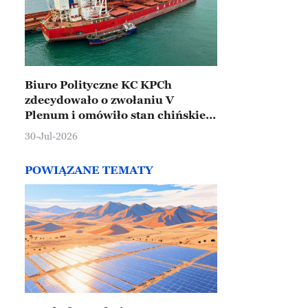
Biuro Polityczne KC KPCh
zdecydowało o zwołaniu V
Plenum i omówiło stan chińskiej
gospodarki
30-Jul-2026
POWIĄZANE TEMATY