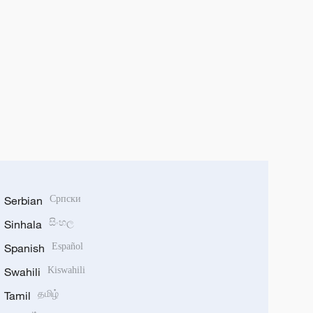
Serbian
Српски
Sinhala
සිංහල
Spanish
Español
Swahili
Kiswahili
Tamil
தமிழ்