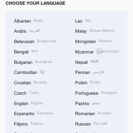
CHOOSE YOUR LANGUAGE
Shqip
ລາວ
Albanian
Lao
العربية
Bahasa Melayu
Arabic
Malay
Беларуская
Монгол
Belarusian
Mongolian
বাংলা
မြန်မာဘာသာ
Bengali
Myanmar
Български
नेपाली
Bulgarian
Nepali
ខ្មែរ
فارسی
Cambodian
Persian
Hrvatski
Polski
Croatian
Polish
Český
Português
Czech
Portuguese
English
پښتو
English
Pashto
Esperanto
Română
Esperanto
Romanian
Filipino
Русский
Filipino
Russian