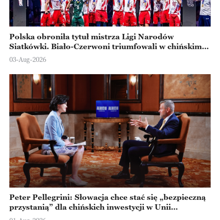
Polska obroniła tytuł mistrza Ligi Narodów
Siatkówki. Biało-Czerwoni triumfowali w chińskim
Ningbo
03-Aug-2026
Peter Pellegrini: Słowacja chce stać się „bezpieczną
przystanią” dla chińskich inwestycji w Unii
Europejskiej