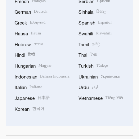
Français
Српски
French
Serbian
Deutsch
සිංහල
German
Sinhala
Ελληνικά
Español
Greek
Spanish
Hausa
Kiswahili
Hausa
Swahili
עברית
தமிழ்
Hebrew
Tamil
हिन्दी
ไทย
Hindi
Thai
Magyar
Türkçe
Hungarian
Turkish
Bahasa Indonesia
Українська
Indonesian
Ukrainian
Italiano
اردو
Italian
Urdu
日本語
Tiếng Việt
Japanese
Vietnamese
한국어
Korean