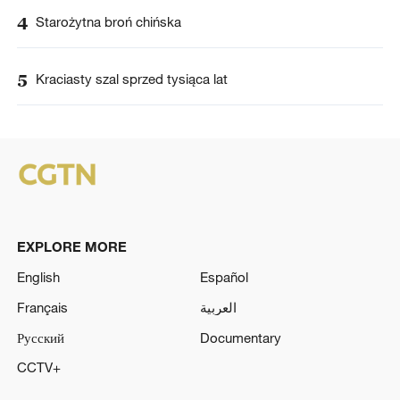
4
Starożytna broń chińska
5
Kraciasty szal sprzed tysiąca lat
EXPLORE MORE
English
Español
Français
العربية
Русский
Documentary
CCTV+