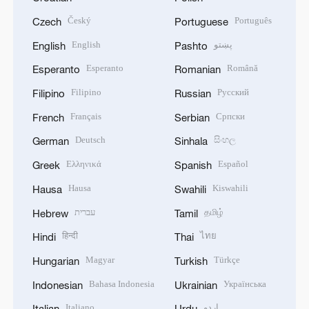
Český
Português
Czech
Portuguese
English
پښتو
English
Pashto
Esperanto
Română
Esperanto
Romanian
Filipino
Русский
Filipino
Russian
Français
Српски
French
Serbian
Deutsch
සිංහල
German
Sinhala
Ελληνικά
Español
Greek
Spanish
Hausa
Kiswahili
Hausa
Swahili
עברית
தமிழ்
Hebrew
Tamil
हिन्दी
ไทย
Hindi
Thai
Magyar
Türkçe
Hungarian
Turkish
Bahasa Indonesia
Українська
Indonesian
Ukrainian
Italiano
اردو
Italian
Urdu