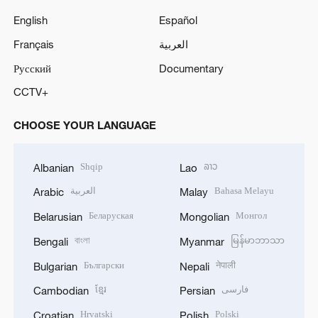
English
Español
Français
العربية
Русский
Documentary
CCTV+
CHOOSE YOUR LANGUAGE
Shqip
ລາວ
Albanian
Lao
العربية
Bahasa Melayu
Arabic
Malay
Беларуская
Монгол
Belarusian
Mongolian
বাংলা
မြန်မာဘာသာ
Bengali
Myanmar
Български
नेपाली
Bulgarian
Nepali
ខ្មែរ
فارسی
Cambodian
Persian
Hrvatski
Polski
Croatian
Polish