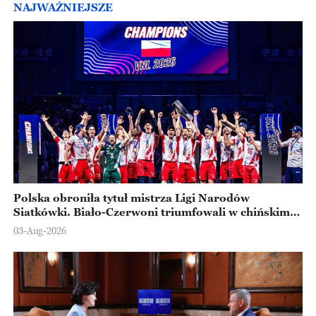
NAJWAŻNIEJSZE
Polska obroniła tytuł mistrza Ligi Narodów
Siatkówki. Biało-Czerwoni triumfowali w chińskim
Ningbo
03-Aug-2026