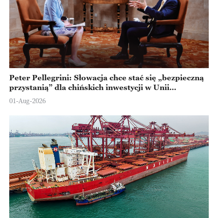
Peter Pellegrini: Słowacja chce stać się „bezpieczną
przystanią” dla chińskich inwestycji w Unii
Europejskiej
01-Aug-2026