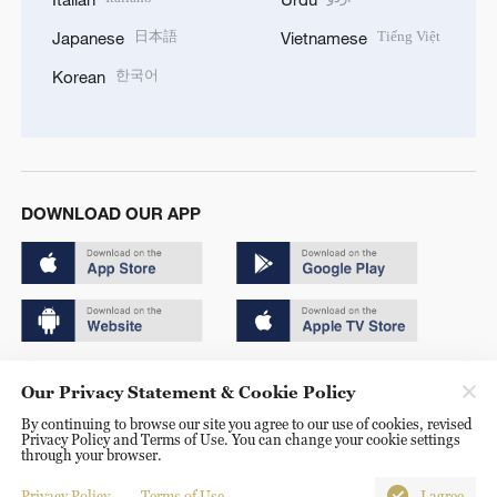
日本語
Tiếng Việt
Japanese
Vietnamese
한국어
Korean
DOWNLOAD OUR APP
Copyright © 2024 CGTN.
Our Privacy Statement & Cookie Policy
京ICP备20000184号
By continuing to browse our site you agree to our use of cookies, revised
Privacy Policy and Terms of Use. You can change your cookie settings
京公网安备 11010502050052号
through your browser.
Disinformation report hotline: 010-85061466
Privacy Policy
Terms of Use
I agree