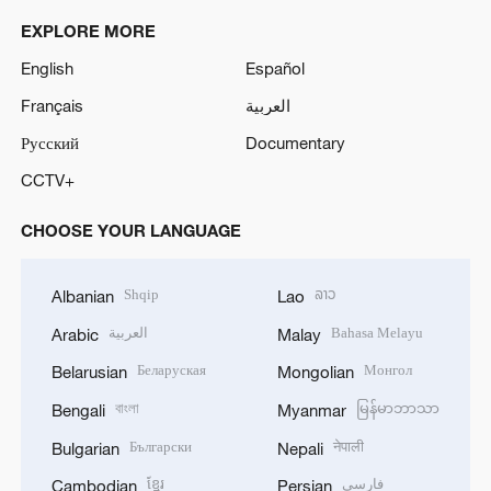
EXPLORE MORE
English
Español
Français
العربية
Русский
Documentary
CCTV+
CHOOSE YOUR LANGUAGE
Shqip
ລາວ
Albanian
Lao
العربية
Bahasa Melayu
Arabic
Malay
Беларуская
Монгол
Belarusian
Mongolian
বাংলা
မြန်မာဘာသာ
Bengali
Myanmar
Български
नेपाली
Bulgarian
Nepali
ខ្មែរ
فارسی
Cambodian
Persian