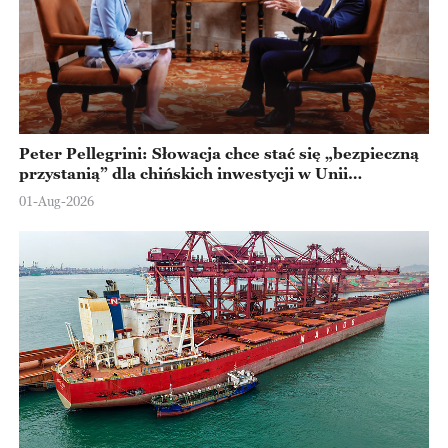
Peter Pellegrini: Słowacja chce stać się „bezpieczną
przystanią” dla chińskich inwestycji w Unii
Europejskiej
01-Aug-2026