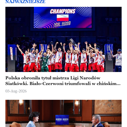
NAJWAŻNIEJSZE
Polska obroniła tytuł mistrza Ligi Narodów
Siatkówki. Biało-Czerwoni triumfowali w chińskim
Ningbo
03-Aug-2026