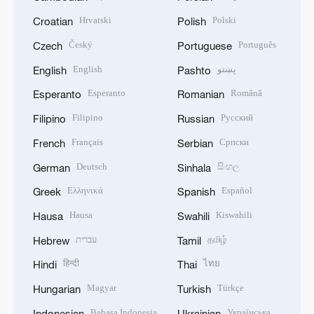
Hrvatski
Polski
Croatian
Polish
Český
Português
Czech
Portuguese
English
پښتو
English
Pashto
Esperanto
Română
Esperanto
Romanian
Filipino
Русский
Filipino
Russian
Français
Српски
French
Serbian
Deutsch
සිංහල
German
Sinhala
Ελληνικά
Español
Greek
Spanish
Hausa
Kiswahili
Hausa
Swahili
עברית
தமிழ்
Hebrew
Tamil
हिन्दी
ไทย
Hindi
Thai
Magyar
Türkçe
Hungarian
Turkish
Bahasa Indonesia
Українська
Indonesian
Ukrainian