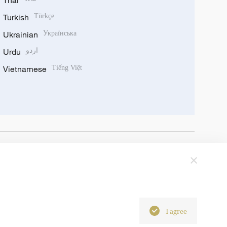
Thai
Turkish
Türkçe
Ukrainian
Українська
Urdu
اردو
Vietnamese
Tiếng Việt
I agree
6