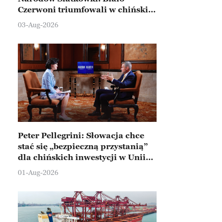
Czerwoni triumfowali w chińskim
Ningbo
03-Aug-2026
Peter Pellegrini: Słowacja chce
stać się „bezpieczną przystanią”
dla chińskich inwestycji w Unii
Europejskiej
01-Aug-2026