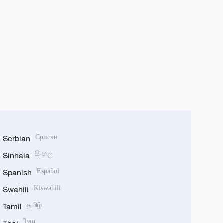
Serbian
Српски
Sinhala
සිංහල
Spanish
Español
Swahili
Kiswahili
Tamil
தமிழ்
ไทย