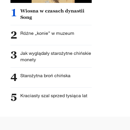
1
Wiosna w czasach dynastii
Song
2
Różne „konie” w muzeum
3
Jak wyglądały starożytne chińskie
monety
4
Starożytna broń chińska
5
Kraciasty szal sprzed tysiąca lat