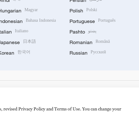
Hindi
Persian
Hungarian
Magyar
Polish
Polski
Indonesian
Bahasa Indonesia
Portuguese
Português
Italian
Italiano
Pashto
پښتو
Japanese
日本語
Romanian
Română
Korean
한국어
Russian
Русский
es, revised Privacy Policy and Terms of Use. You can change your
备 11010502050052号
Disinformation report hotline: 010-8506146