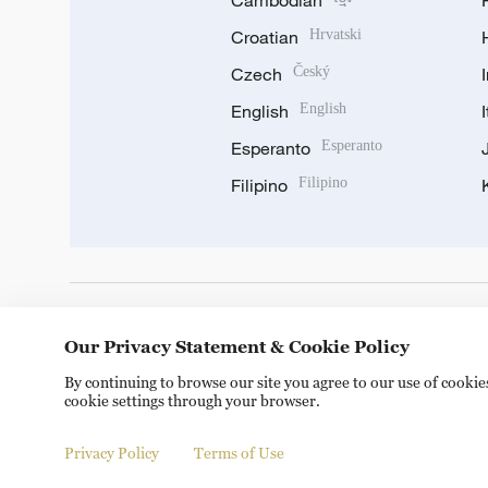
Cambodian
Croatian
Hrvatski
Czech
Český
English
English
Esperanto
Esperanto
Filipino
Filipino
DOWNLOAD OUR APP
Our Privacy Statement & Cookie Policy
By continuing to browse our site you agree to our use of cooki
cookie settings through your browser.
Privacy Policy
Terms of Use
Copyright © 2024 CGTN.
京ICP备20000184号
京公网安