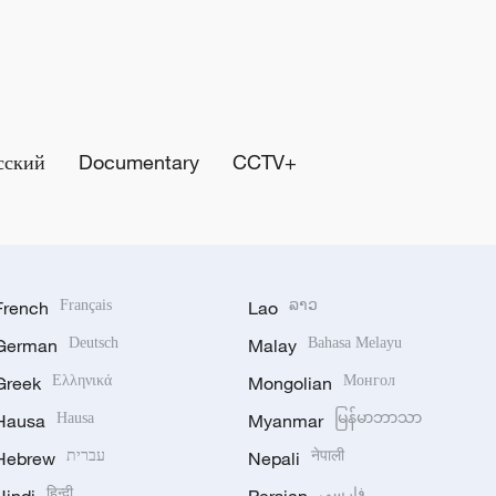
сский
Documentary
CCTV+
French
Français
Lao
ລາວ
German
Deutsch
Malay
Bahasa Melayu
Greek
Ελληνικά
Mongolian
Монгол
Hausa
Hausa
Myanmar
မြန်မာဘာသာ
Hebrew
עברית
Nepali
नेपाली
हिन्दी
فارسی