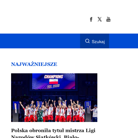
Szukaj
NAJWAŻNIEJSZE
Polska obroniła tytuł mistrza Ligi
Narodów Siatkówki. Biało-