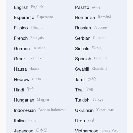
English
پښتو
English
Pashto
Esperanto
Română
Esperanto
Romanian
Filipino
Русский
Filipino
Russian
Français
Српски
French
Serbian
Deutsch
සිංහල
German
Sinhala
Ελληνικά
Español
Greek
Spanish
Hausa
Kiswahili
Hausa
Swahili
עברית
தமிழ்
Hebrew
Tamil
हिन्दी
ไทย
Hindi
Thai
Magyar
Türkçe
Hungarian
Turkish
Bahasa Indonesia
Українська
Indonesian
Ukrainian
Italiano
اردو
Italian
Urdu
日本語
Tiếng Việt
Japanese
Vietnamese