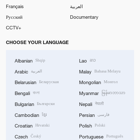
Français
العربية
Русский
Documentary
CCTV+
CHOOSE YOUR LANGUAGE
Shqip
ລາວ
Albanian
Lao
العربية
Bahasa Melayu
Arabic
Malay
Беларуская
Монгол
Belarusian
Mongolian
বাংলা
မြန်မာဘာသာ
Bengali
Myanmar
Български
नेपाली
Bulgarian
Nepali
ខ្មែរ
فارسی
Cambodian
Persian
Hrvatski
Polski
Croatian
Polish
Český
Português
Czech
Portuguese