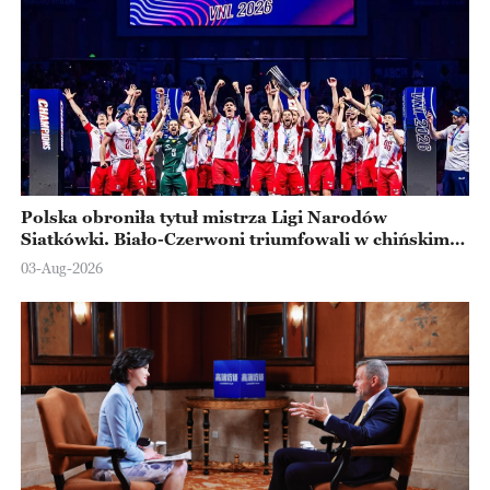
Polska obroniła tytuł mistrza Ligi Narodów
Siatkówki. Biało-Czerwoni triumfowali w chińskim
Ningbo
03-Aug-2026