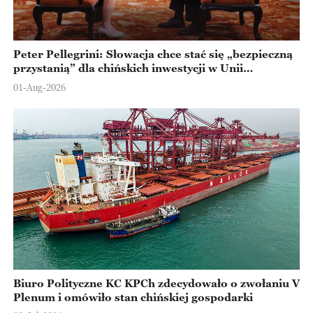
Peter Pellegrini: Słowacja chce stać się „bezpieczną
przystanią” dla chińskich inwestycji w Unii
Europejskiej
01-Aug-2026
Biuro Polityczne KC KPCh zdecydowało o zwołaniu V
Plenum i omówiło stan chińskiej gospodarki