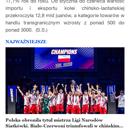
17,1% rok do roku. Od stycznia do czerwca wartość
importu i eksportu kolei chińsko-laotańskiej
przekroczyła 12,8 mld juanów, a kategorie towarów w
handlu transgranicznym wzrosły z ponad 500 do
ponad 3000. (S.S.)
NAJWAŻNIEJSZE
Polska obroniła tytuł mistrza Ligi Narodów
Siatkówki. Biało-Czerwoni triumfowali w chińskim