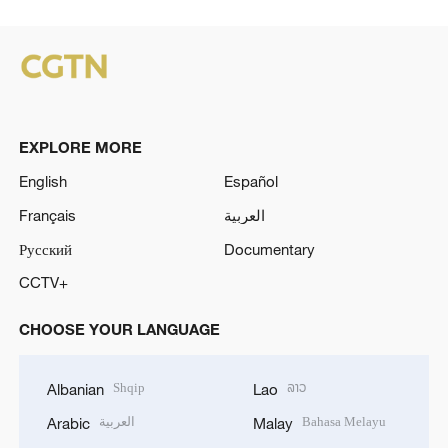
EXPLORE MORE
English
Español
Français
العربية
Русский
Documentary
CCTV+
CHOOSE YOUR LANGUAGE
Shqip
ລາວ
Albanian
Lao
العربية
Bahasa Melayu
Arabic
Malay