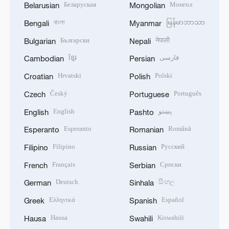
Беларуская
Монгол
Belarusian
Mongolian
বাংলা
မြန်မာဘာသာ
Bengali
Myanmar
Български
नेपाली
Bulgarian
Nepali
ខ្មែរ
فارسی
Cambodian
Persian
Hrvatski
Polski
Croatian
Polish
Český
Português
Czech
Portuguese
English
پښتو
English
Pashto
Esperanto
Română
Esperanto
Romanian
Filipino
Русский
Filipino
Russian
Français
Српски
French
Serbian
Deutsch
සිංහල
German
Sinhala
Ελληνικά
Español
Greek
Spanish
Hausa
Kiswahili
Hausa
Swahili