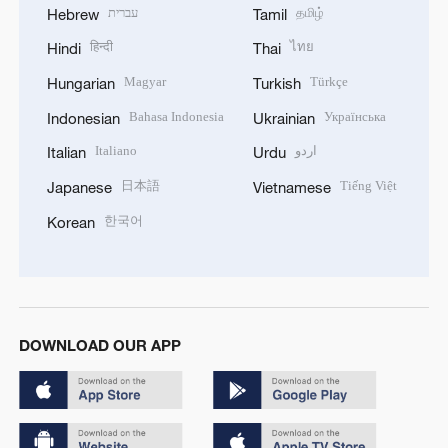
עברית
தமிழ்
Hebrew
Tamil
हिन्दी
ไทย
Hindi
Thai
Magyar
Türkçe
Hungarian
Turkish
Bahasa Indonesia
Українська
Indonesian
Ukrainian
Italiano
اردو
Italian
Urdu
日本語
Tiếng Việt
Japanese
Vietnamese
한국어
Korean
DOWNLOAD OUR APP