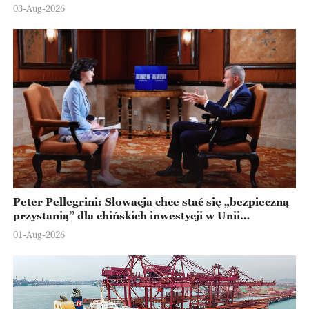
Ningbo
03-Aug-2026
Peter Pellegrini: Słowacja chce stać się „bezpieczną
przystanią” dla chińskich inwestycji w Unii
Europejskiej
01-Aug-2026