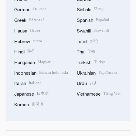
Deutsch
සිංහල
German
Sinhala
Ελληνικά
Español
Greek
Spanish
Hausa
Kiswahili
Hausa
Swahili
עברית
தமிழ்
Hebrew
Tamil
हिन्दी
ไทย
Hindi
Thai
Magyar
Türkçe
Hungarian
Turkish
Bahasa Indonesia
Українська
Indonesian
Ukrainian
Italiano
اردو
Italian
Urdu
日本語
Tiếng Việt
Japanese
Vietnamese
한국어
Korean