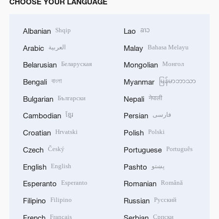
CHOOSE YOUR LANGUAGE
Shqip
ລາວ
Albanian
Lao
العربية
Bahasa Melayu
Arabic
Malay
Беларуская
Монгол
Belarusian
Mongolian
বাংলা
မြန်မာဘာသာ
Bengali
Myanmar
Български
नेपाली
Bulgarian
Nepali
ខ្មែរ
فارسی
Cambodian
Persian
Hrvatski
Polski
Croatian
Polish
Český
Português
Czech
Portuguese
English
پښتو
English
Pashto
Esperanto
Română
Esperanto
Romanian
Filipino
Русский
Filipino
Russian
Français
Српски
French
Serbian