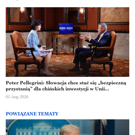
Peter Pellegrini: Słowacja chce stać się „bezpieczną
przystanią” dla chińskich inwestycji w Unii
Europejskiej
01-Aug-2026
POWIĄZANE TEMATY