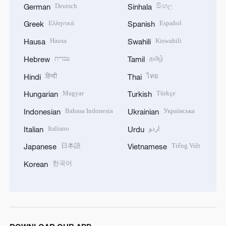
Deutsch
සිංහල
German
Sinhala
Ελληνικά
Español
Greek
Spanish
Hausa
Kiswahili
Hausa
Swahili
עברית
தமிழ்
Hebrew
Tamil
हिन्दी
ไทย
Hindi
Thai
Magyar
Türkçe
Hungarian
Turkish
Bahasa Indonesia
Українська
Indonesian
Ukrainian
Italiano
اردو
Italian
Urdu
日本語
Tiếng Việt
Japanese
Vietnamese
한국어
Korean