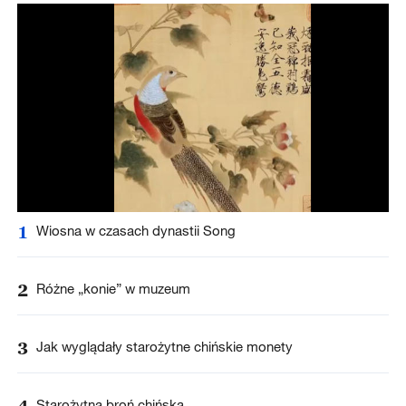
1
Wiosna w czasach dynastii Song
2
Różne „konie” w muzeum
3
Jak wyglądały starożytne chińskie monety
4
Starożytna broń chińska