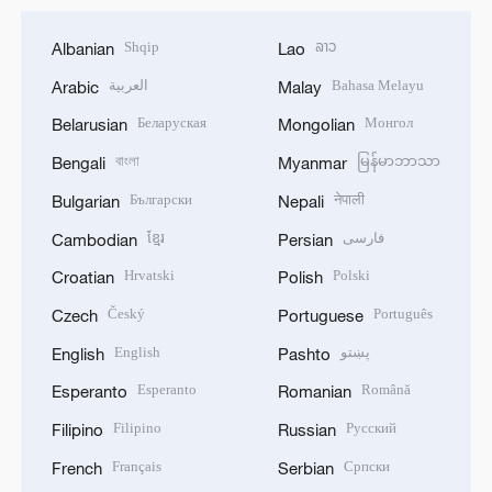
Shqip
ລາວ
Albanian
Lao
العربية
Bahasa Melayu
Arabic
Malay
Беларуская
Монгол
Belarusian
Mongolian
বাংলা
မြန်မာဘာသာ
Bengali
Myanmar
Български
नेपाली
Bulgarian
Nepali
ខ្មែរ
فارسی
Cambodian
Persian
Hrvatski
Polski
Croatian
Polish
Český
Português
Czech
Portuguese
English
پښتو
English
Pashto
Esperanto
Română
Esperanto
Romanian
Filipino
Русский
Filipino
Russian
Français
Српски
French
Serbian