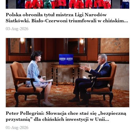
Polska obroniła tytuł mistrza Ligi Narodów
Siatkówki. Biało-Czerwoni triumfowali w chińskim
Ningbo
03-Aug-2026
Peter Pellegrini: Słowacja chce stać się „bezpieczną
przystanią” dla chińskich inwestycji w Unii
Europejskiej
01-Aug-2026