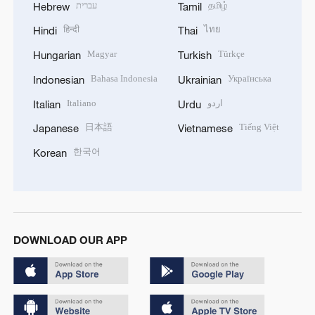
עברית
தமிழ்
Hebrew
Tamil
हिन्दी
ไทย
Hindi
Thai
Magyar
Türkçe
Hungarian
Turkish
Bahasa Indonesia
Українська
Indonesian
Ukrainian
Italiano
اردو
Italian
Urdu
日本語
Tiếng Việt
Japanese
Vietnamese
한국어
Korean
DOWNLOAD OUR APP