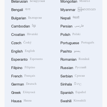
Беларуская
Монгол
Belarusian
Mongolian
বাংলা
မြန်မာဘာသာ
Bengali
Myanmar
Български
नेपाली
Bulgarian
Nepali
ខ្មែរ
فارسی
Cambodian
Persian
Hrvatski
Polski
Croatian
Polish
Český
Português
Czech
Portuguese
English
پښتو
English
Pashto
Esperanto
Română
Esperanto
Romanian
Filipino
Русский
Filipino
Russian
Français
Српски
French
Serbian
Deutsch
සිංහල
German
Sinhala
Ελληνικά
Español
Greek
Spanish
Hausa
Kiswahili
Hausa
Swahili