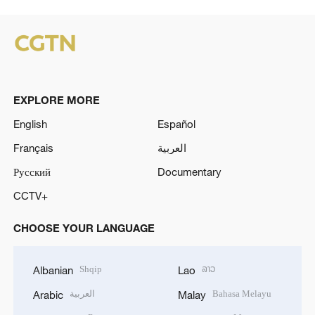
EXPLORE MORE
English
Español
Français
العربية
Русский
Documentary
CCTV+
CHOOSE YOUR LANGUAGE
Shqip
ລາວ
Albanian
Lao
العربية
Bahasa Melayu
Arabic
Malay