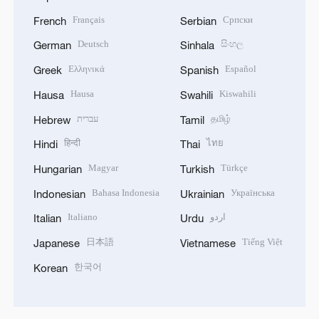
Français
Српски
French
Serbian
Deutsch
සිංහල
German
Sinhala
Ελληνικά
Español
Greek
Spanish
Hausa
Kiswahili
Hausa
Swahili
עברית
தமிழ்
Hebrew
Tamil
हिन्दी
ไทย
Hindi
Thai
Magyar
Türkçe
Hungarian
Turkish
Bahasa Indonesia
Українська
Indonesian
Ukrainian
Italiano
اردو
Italian
Urdu
日本語
Tiếng Việt
Japanese
Vietnamese
한국어
Korean