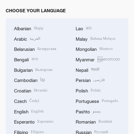
CHOOSE YOUR LANGUAGE
Shqip
ລາວ
Albanian
Lao
العربية
Bahasa Melayu
Arabic
Malay
Беларуская
Монгол
Belarusian
Mongolian
বাংলা
မြန်မာဘာသာ
Bengali
Myanmar
Български
नेपाली
Bulgarian
Nepali
ខ្មែរ
فارسی
Cambodian
Persian
Hrvatski
Polski
Croatian
Polish
Český
Português
Czech
Portuguese
English
پښتو
English
Pashto
Esperanto
Română
Esperanto
Romanian
Filipino
Русский
Filipino
Russian