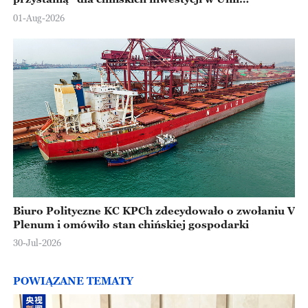
Europejskiej
01-Aug-2026
Biuro Polityczne KC KPCh zdecydowało o zwołaniu V
Plenum i omówiło stan chińskiej gospodarki
30-Jul-2026
POWIĄZANE TEMATY