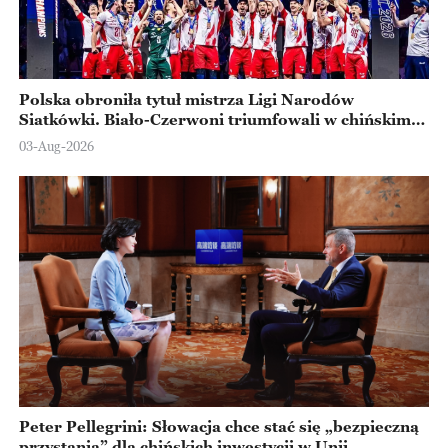
Polska obroniła tytuł mistrza Ligi Narodów
Siatkówki. Biało-Czerwoni triumfowali w chińskim
Ningbo
03-Aug-2026
Peter Pellegrini: Słowacja chce stać się „bezpieczną
przystanią” dla chińskich inwestycji w Unii