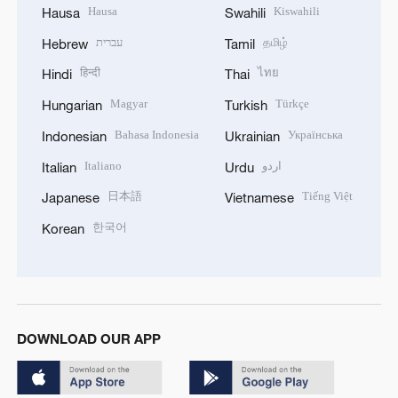
Hausa
Kiswahili
Hausa
Swahili
עברית
தமிழ்
Hebrew
Tamil
हिन्दी
ไทย
Hindi
Thai
Magyar
Türkçe
Hungarian
Turkish
Bahasa Indonesia
Українська
Indonesian
Ukrainian
Italiano
اردو
Italian
Urdu
日本語
Tiếng Việt
Japanese
Vietnamese
한국어
Korean
DOWNLOAD OUR APP