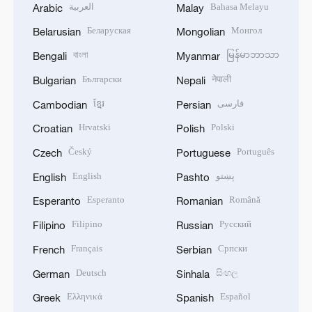
العربية
Bahasa Melayu
Arabic
Malay
Беларуская
Монгол
Belarusian
Mongolian
বাংলা
မြန်မာဘာသာ
Bengali
Myanmar
Български
नेपाली
Bulgarian
Nepali
ខ្មែរ
فارسی
Cambodian
Persian
Hrvatski
Polski
Croatian
Polish
Český
Português
Czech
Portuguese
English
پښتو
English
Pashto
Esperanto
Română
Esperanto
Romanian
Filipino
Русский
Filipino
Russian
Français
Српски
French
Serbian
Deutsch
සිංහල
German
Sinhala
Ελληνικά
Español
Greek
Spanish