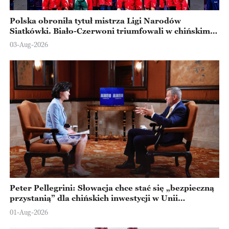
Polska obroniła tytuł mistrza Ligi Narodów
Siatkówki. Biało-Czerwoni triumfowali w chińskim
Ningbo
03-Aug-2026
Peter Pellegrini: Słowacja chce stać się „bezpieczną
przystanią” dla chińskich inwestycji w Unii
Europejskiej
01-Aug-2026