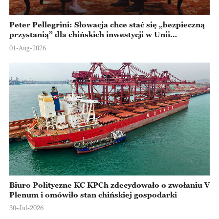
Peter Pellegrini: Słowacja chce stać się „bezpieczną
przystanią” dla chińskich inwestycji w Unii
Europejskiej
01-Aug-2026
Biuro Polityczne KC KPCh zdecydowało o zwołaniu V
Plenum i omówiło stan chińskiej gospodarki
30-Jul-2026