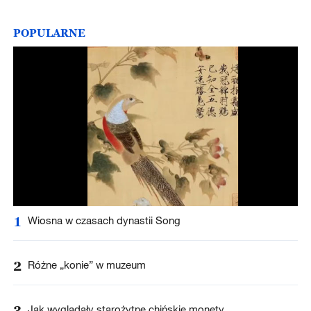
POPULARNE
1
Wiosna w czasach dynastii Song
2
Różne „konie” w muzeum
3
Jak wyglądały starożytne chińskie monety