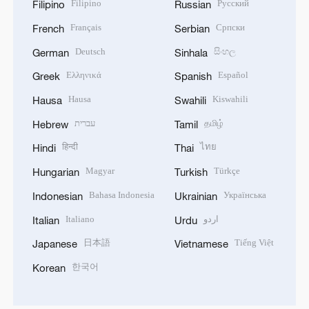
Filipino
Русский
Filipino
Russian
Français
Српски
French
Serbian
Deutsch
සිංහල
German
Sinhala
Ελληνικά
Español
Greek
Spanish
Hausa
Kiswahili
Hausa
Swahili
עברית
தமிழ்
Hebrew
Tamil
हिन्दी
ไทย
Hindi
Thai
Magyar
Türkçe
Hungarian
Turkish
Bahasa Indonesia
Українська
Indonesian
Ukrainian
Italiano
اردو
Italian
Urdu
日本語
Tiếng Việt
Japanese
Vietnamese
한국어
Korean