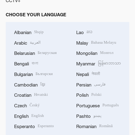
CCTV+
CHOOSE YOUR LANGUAGE
Shqip
ລາວ
Albanian
Lao
العربية
Bahasa Melayu
Arabic
Malay
Беларуская
Монгол
Belarusian
Mongolian
বাংলা
မြန်မာဘာသာ
Bengali
Myanmar
Български
नेपाली
Bulgarian
Nepali
ខ្មែរ
فارسی
Cambodian
Persian
Hrvatski
Polski
Croatian
Polish
Český
Português
Czech
Portuguese
English
پښتو
English
Pashto
Esperanto
Română
Esperanto
Romanian