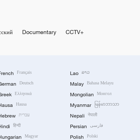
сский
Documentary
CCTV+
French
Français
Lao
ລາວ
German
Deutsch
Malay
Bahasa Melayu
Greek
Ελληνικά
Mongolian
Монгол
Hausa
Hausa
Myanmar
မြန်မာဘာသာ
Hebrew
עברית
Nepali
नेपाली
Hindi
हिन्दी
Persian
فارسی
Hungarian
Magyar
Polish
Polski