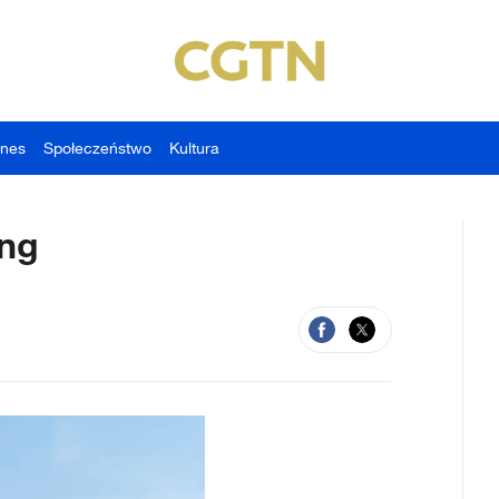
znes
Społeczeństwo
Kultura
ing