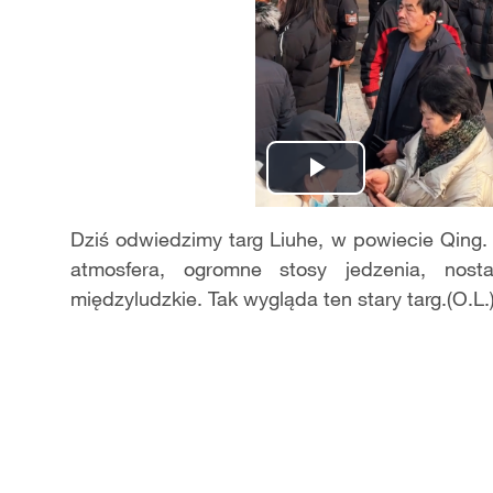
Play
Video
Dziś odwiedzimy targ Liuhe, w powiecie Qing.
atmosfera, ogromne stosy jedzenia, nost
międzyludzkie. Tak wygląda ten stary targ.(O.L.