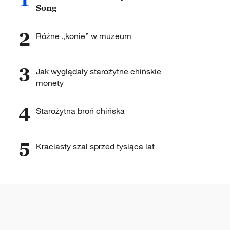
Song
2
Różne „konie” w muzeum
3
Jak wyglądały starożytne chińskie
monety
4
Starożytna broń chińska
5
Kraciasty szal sprzed tysiąca lat