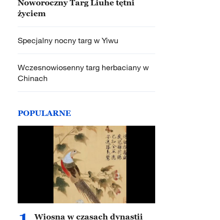
Noworoczny Targ Liuhe tętni
życiem
Specjalny nocny targ w Yiwu
Wczesnowiosenny targ herbaciany w
Chinach
POPULARNE
1
Wiosna w czasach dynastii