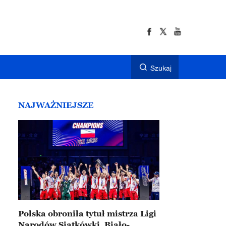
Szukaj
NAJWAŻNIEJSZE
Polska obroniła tytuł mistrza Ligi
Narodów Siatkówki. Biało-