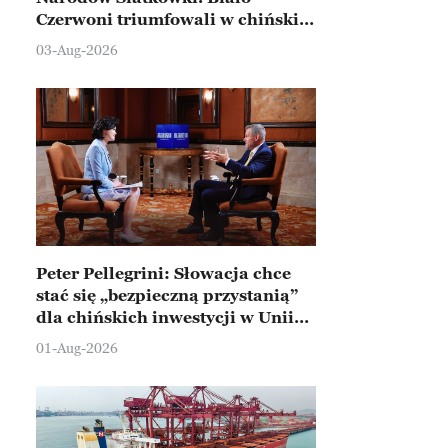
Czerwoni triumfowali w chińskim
Ningbo
03-Aug-2026
Peter Pellegrini: Słowacja chce
stać się „bezpieczną przystanią”
dla chińskich inwestycji w Unii
Europejskiej
01-Aug-2026