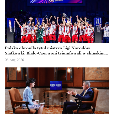
Polska obroniła tytuł mistrza Ligi Narodów
Siatkówki. Biało-Czerwoni triumfowali w chińskim
Ningbo
03-Aug-2026