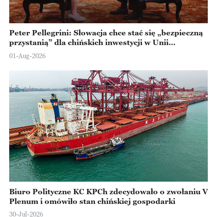
Peter Pellegrini: Słowacja chce stać się „bezpieczną
przystanią” dla chińskich inwestycji w Unii
Europejskiej
01-Aug-2026
Biuro Polityczne KC KPCh zdecydowało o zwołaniu V
Plenum i omówiło stan chińskiej gospodarki
30-Jul-2026