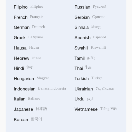
Filipino
Русский
Filipino
Russian
Français
Српски
French
Serbian
Deutsch
සිංහල
German
Sinhala
Ελληνικά
Español
Greek
Spanish
Hausa
Kiswahili
Hausa
Swahili
עברית
தமிழ்
Hebrew
Tamil
हिन्दी
ไทย
Hindi
Thai
Magyar
Türkçe
Hungarian
Turkish
Bahasa Indonesia
Українська
Indonesian
Ukrainian
Italiano
اردو
Italian
Urdu
日本語
Tiếng Việt
Japanese
Vietnamese
한국어
Korean