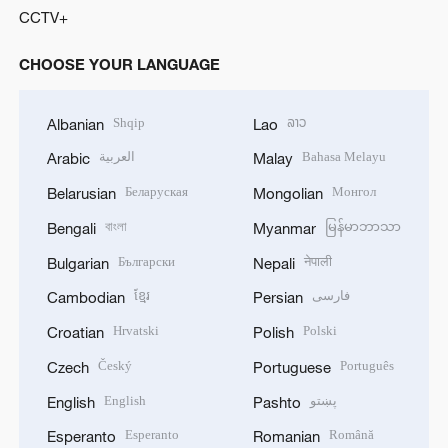
CCTV+
CHOOSE YOUR LANGUAGE
Shqip
ລາວ
Albanian
Lao
العربية
Bahasa Melayu
Arabic
Malay
Беларуская
Монгол
Belarusian
Mongolian
বাংলা
မြန်မာဘာသာ
Bengali
Myanmar
Български
नेपाली
Bulgarian
Nepali
ខ្មែរ
فارسی
Cambodian
Persian
Hrvatski
Polski
Croatian
Polish
Český
Português
Czech
Portuguese
English
پښتو
English
Pashto
Esperanto
Română
Esperanto
Romanian