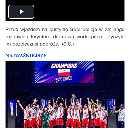
Play
Przed wjazdem na pustynię Gobi policja w Xinjiangu
Video
rozdawała turystom darmową wodę pitną i życzyła
im bezpiecznej podróży. (S.S.)
NAJWAŻNIEJSZE