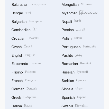
Беларуская
Монгол
Belarusian
Mongolian
বাংলা
မြန်မာဘာသာ
Bengali
Myanmar
Български
नेपाली
Bulgarian
Nepali
ខ្មែរ
فارسی
Cambodian
Persian
Hrvatski
Polski
Croatian
Polish
Český
Português
Czech
Portuguese
English
پښتو
English
Pashto
Esperanto
Română
Esperanto
Romanian
Filipino
Русский
Filipino
Russian
Français
Српски
French
Serbian
Deutsch
සිංහල
German
Sinhala
Ελληνικά
Español
Greek
Spanish
Hausa
Kiswahili
Hausa
Swahili