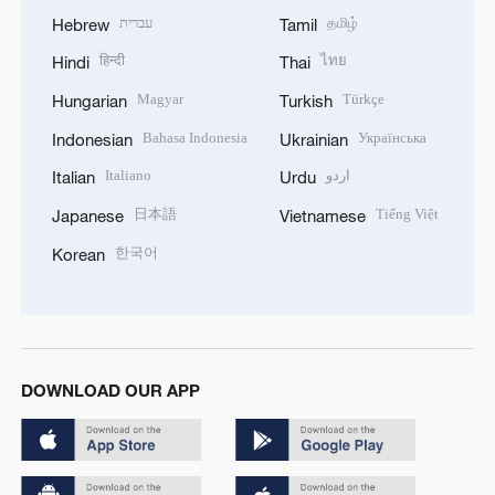
עברית
தமிழ்
Hebrew
Tamil
हिन्दी
ไทย
Hindi
Thai
Magyar
Türkçe
Hungarian
Turkish
Bahasa Indonesia
Українська
Indonesian
Ukrainian
Italiano
اردو
Italian
Urdu
日本語
Tiếng Việt
Japanese
Vietnamese
한국어
Korean
DOWNLOAD OUR APP