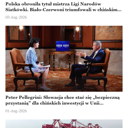
Polska obroniła tytuł mistrza Ligi Narodów
Siatkówki. Biało-Czerwoni triumfowali w chińskim
Ningbo
03-Aug-2026
Peter Pellegrini: Słowacja chce stać się „bezpieczną
przystanią” dla chińskich inwestycji w Unii
Europejskiej
01-Aug-2026