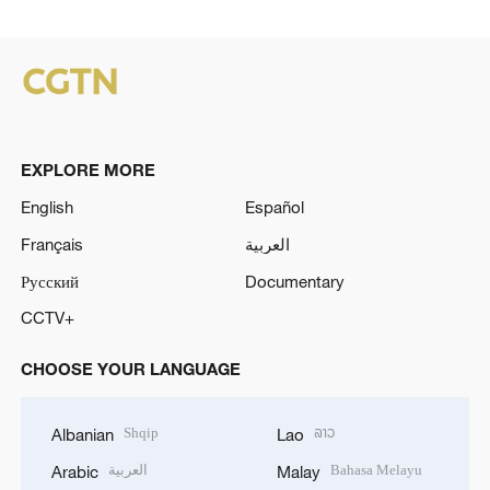
EXPLORE MORE
English
Español
Français
العربية
Русский
Documentary
CCTV+
CHOOSE YOUR LANGUAGE
Shqip
ລາວ
Albanian
Lao
العربية
Bahasa Melayu
Arabic
Malay