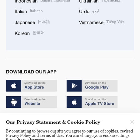
Bahasa Indonesia
Українська
Indonesian
Ukrainian
Italiano
اردو
Italian
Urdu
日本語
Tiếng Việt
Japanese
Vietnamese
한국어
Korean
DOWNLOAD OUR APP
Copyright © 2024 CGTN.
Our Privacy Statement & Cookie Policy
京ICP备20000184号
By continuing to browse our site you agree to our use of cookies, revised
Privacy Policy and Terms of Use. You can change your cookie settings
京公网安备 11010502050052号
through your browser.