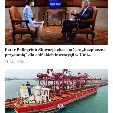
Peter Pellegrini: Słowacja chce stać się „bezpieczną
przystanią” dla chińskich inwestycji w Unii
Europejskiej
01-Aug-2026