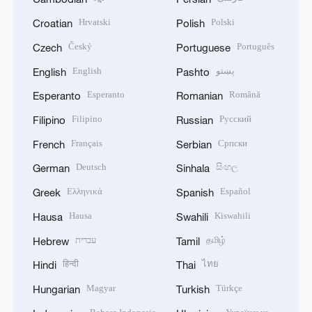
Hrvatski
Polski
Croatian
Polish
Český
Português
Czech
Portuguese
English
پښتو
English
Pashto
Esperanto
Română
Esperanto
Romanian
Filipino
Русский
Filipino
Russian
Français
Српски
French
Serbian
Deutsch
සිංහල
German
Sinhala
Ελληνικά
Español
Greek
Spanish
Hausa
Kiswahili
Hausa
Swahili
עברית
தமிழ்
Hebrew
Tamil
हिन्दी
ไทย
Hindi
Thai
Magyar
Türkçe
Hungarian
Turkish