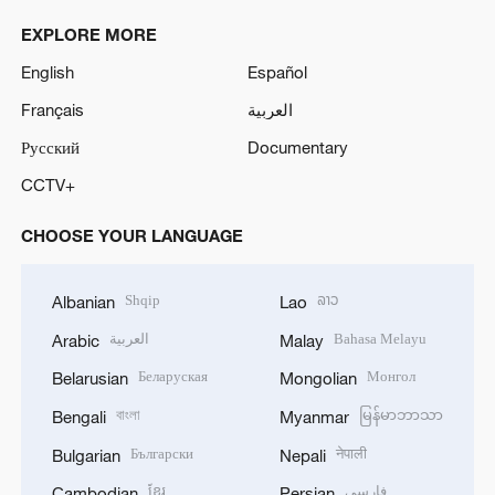
EXPLORE MORE
English
Español
Français
العربية
Русский
Documentary
CCTV+
CHOOSE YOUR LANGUAGE
Shqip
ລາວ
Albanian
Lao
العربية
Bahasa Melayu
Arabic
Malay
Беларуская
Монгол
Belarusian
Mongolian
বাংলা
မြန်မာဘာသာ
Bengali
Myanmar
Български
नेपाली
Bulgarian
Nepali
ខ្មែរ
فارسی
Cambodian
Persian