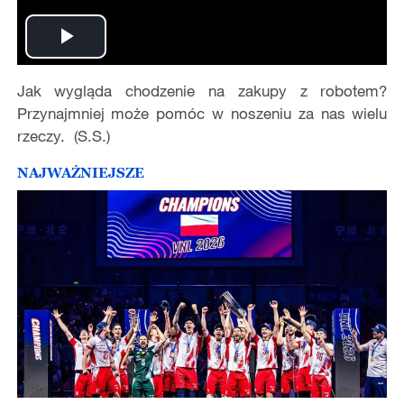
Play
Jak wygląda chodzenie na zakupy z robotem?
Video
Przynajmniej może pomóc w noszeniu za nas wielu
rzeczy. (S.S.)
NAJWAŻNIEJSZE