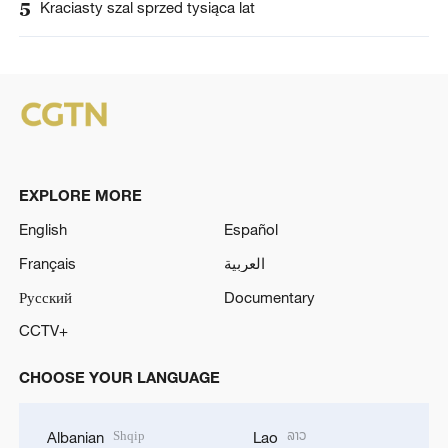
5
Kraciasty szal sprzed tysiąca lat
EXPLORE MORE
English
Español
Français
العربية
Русский
Documentary
CCTV+
CHOOSE YOUR LANGUAGE
Shqip
ລາວ
Albanian
Lao