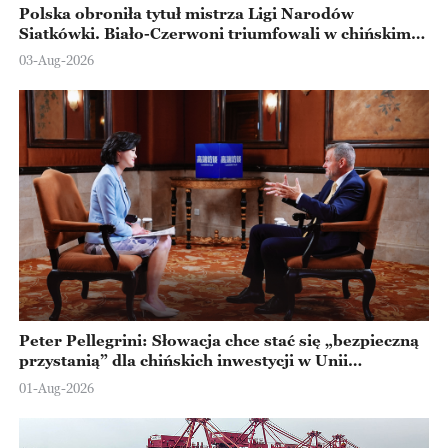
Polska obroniła tytuł mistrza Ligi Narodów
Siatkówki. Biało-Czerwoni triumfowali w chińskim
Ningbo
03-Aug-2026
Peter Pellegrini: Słowacja chce stać się „bezpieczną
przystanią” dla chińskich inwestycji w Unii
Europejskiej
01-Aug-2026