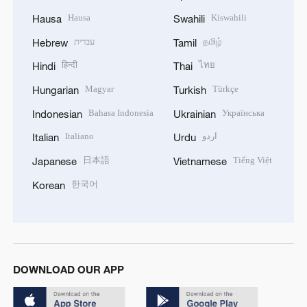
Hausa
Kiswahili
Hausa
Swahili
עברית
தமிழ்
Hebrew
Tamil
हिन्दी
ไทย
Hindi
Thai
Magyar
Türkçe
Hungarian
Turkish
Bahasa Indonesia
Українська
Indonesian
Ukrainian
Italiano
اردو
Italian
Urdu
日本語
Tiếng Việt
Japanese
Vietnamese
한국어
Korean
DOWNLOAD OUR APP