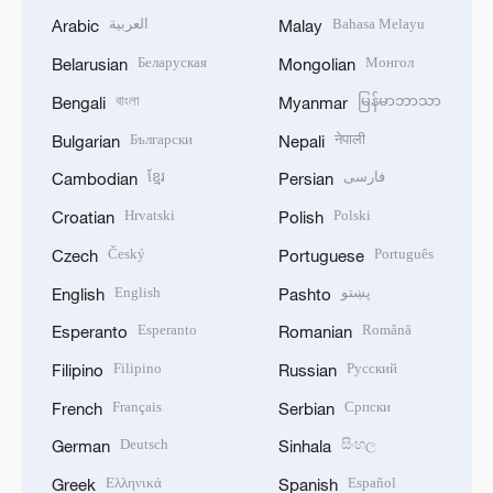
العربية
Bahasa Melayu
Arabic
Malay
Беларуская
Монгол
Belarusian
Mongolian
বাংলা
မြန်မာဘာသာ
Bengali
Myanmar
Български
नेपाली
Bulgarian
Nepali
ខ្មែរ
فارسی
Cambodian
Persian
Hrvatski
Polski
Croatian
Polish
Český
Português
Czech
Portuguese
English
پښتو
English
Pashto
Esperanto
Română
Esperanto
Romanian
Filipino
Русский
Filipino
Russian
Français
Српски
French
Serbian
Deutsch
සිංහල
German
Sinhala
Ελληνικά
Español
Greek
Spanish