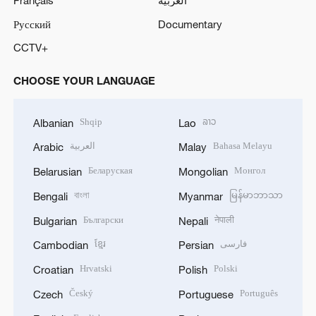
Русский
Documentary
CCTV+
CHOOSE YOUR LANGUAGE
Shqip
ລາວ
Albanian
Lao
العربية
Bahasa Melayu
Arabic
Malay
Беларуская
Монгол
Belarusian
Mongolian
বাংলা
မြန်မာဘာသာ
Bengali
Myanmar
Български
नेपाली
Bulgarian
Nepali
ខ្មែរ
فارسی
Cambodian
Persian
Hrvatski
Polski
Croatian
Polish
Český
Português
Czech
Portuguese