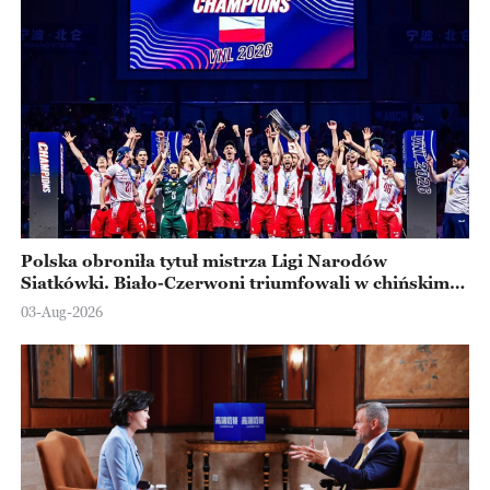
Polska obroniła tytuł mistrza Ligi Narodów
Siatkówki. Biało-Czerwoni triumfowali w chińskim
Ningbo
03-Aug-2026