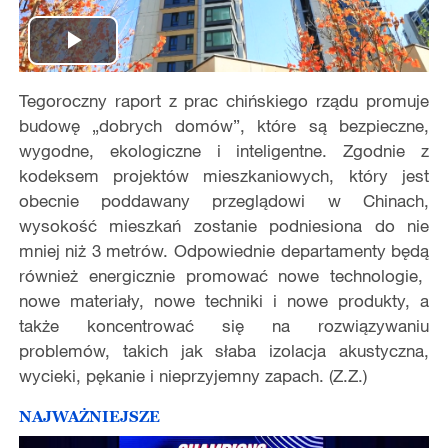
Play
Tegoroczny raport z prac chińskiego rz
ą
du promuje
Video
budow
ę
„dobrych domów”, które s
ą
bezpieczne,
wygodne, ekologiczne i inteligentne. Zgodnie z
kodeksem projektów mieszkaniowych, który jest
obecnie poddawany przegl
ą
dowi w Chinach,
wysoko
ść
mieszkań zostanie podniesiona do nie
mniej ni
ż
3 metrów. Odpowiednie departamenty b
ę
d
ą
równie
ż
energicznie promowa
ć
nowe technologie,
nowe materia
ł
y, nowe techniki i nowe produkty, a
tak
ż
e koncentrowa
ć
si
ę
na rozwi
ą
zywaniu
problemów, takich jak s
ł
aba izolacja akustyczna,
wycieki, p
ę
kanie i nieprzyjemny zapach. (Z.Z.)
NAJWAŻNIEJSZE