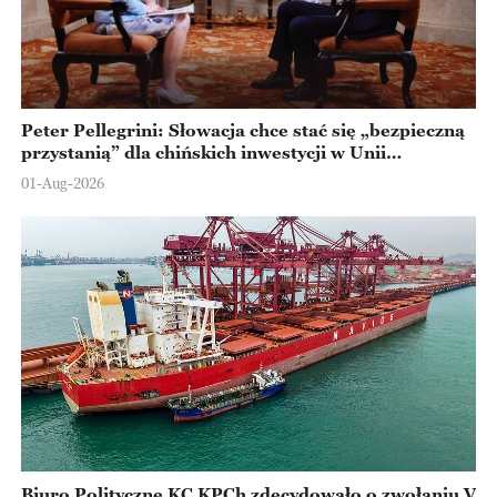
Peter Pellegrini: Słowacja chce stać się „bezpieczną
przystanią” dla chińskich inwestycji w Unii
Europejskiej
01-Aug-2026
Biuro Polityczne KC KPCh zdecydowało o zwołaniu V