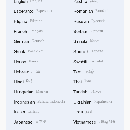
English
پښتو
English
Pashto
Esperanto
Română
Esperanto
Romanian
Filipino
Русский
Filipino
Russian
Français
Српски
French
Serbian
Deutsch
සිංහල
German
Sinhala
Ελληνικά
Español
Greek
Spanish
Hausa
Kiswahili
Hausa
Swahili
עברית
தமிழ்
Hebrew
Tamil
हिन्दी
ไทย
Hindi
Thai
Magyar
Türkçe
Hungarian
Turkish
Bahasa Indonesia
Українська
Indonesian
Ukrainian
Italiano
اردو
Italian
Urdu
日本語
Tiếng Việt
Japanese
Vietnamese