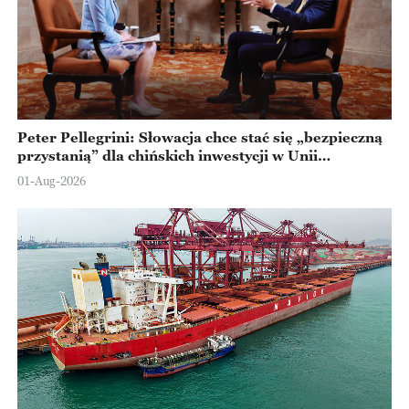
Peter Pellegrini: Słowacja chce stać się „bezpieczną
przystanią” dla chińskich inwestycji w Unii
Europejskiej
01-Aug-2026