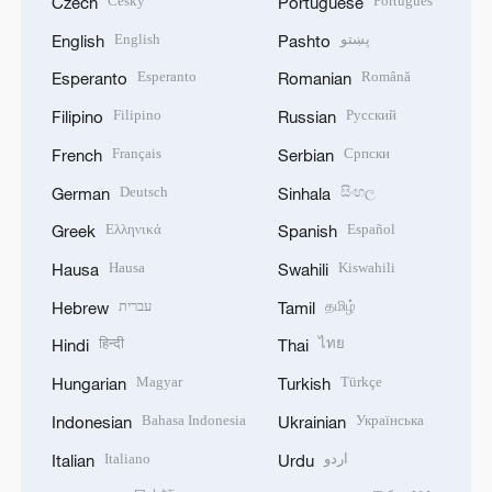
Český
Português
Czech
Portuguese
English
پښتو
English
Pashto
Esperanto
Română
Esperanto
Romanian
Filipino
Русский
Filipino
Russian
Français
Српски
French
Serbian
Deutsch
සිංහල
German
Sinhala
Ελληνικά
Español
Greek
Spanish
Hausa
Kiswahili
Hausa
Swahili
עברית
தமிழ்
Hebrew
Tamil
हिन्दी
ไทย
Hindi
Thai
Magyar
Türkçe
Hungarian
Turkish
Bahasa Indonesia
Українська
Indonesian
Ukrainian
Italiano
اردو
Italian
Urdu