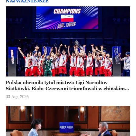
NAJWAŻNIEJSZE
Polska obroniła tytuł mistrza Ligi Narodów
Siatkówki. Biało-Czerwoni triumfowali w chińskim
Ningbo
03-Aug-2026