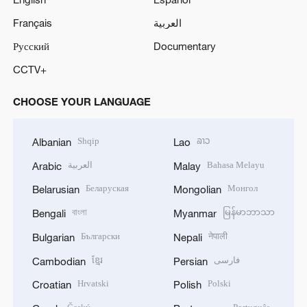
Français
العربية
Русский
Documentary
CCTV+
CHOOSE YOUR LANGUAGE
Shqip
ລາວ
Albanian
Lao
العربية
Bahasa Melayu
Arabic
Malay
Беларуская
Монгол
Belarusian
Mongolian
বাংলা
မြန်မာဘာသာ
Bengali
Myanmar
Български
नेपाली
Bulgarian
Nepali
ខ្មែរ
فارسی
Cambodian
Persian
Hrvatski
Polski
Croatian
Polish