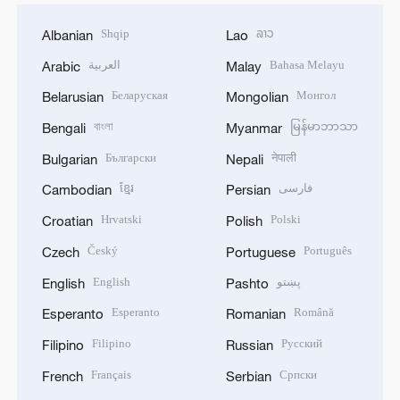
Shqip
ລາວ
Albanian
Lao
العربية
Bahasa Melayu
Arabic
Malay
Беларуская
Монгол
Belarusian
Mongolian
বাংলা
မြန်မာဘာသာ
Bengali
Myanmar
Български
नेपाली
Bulgarian
Nepali
ខ្មែរ
فارسی
Cambodian
Persian
Hrvatski
Polski
Croatian
Polish
Český
Português
Czech
Portuguese
English
پښتو
English
Pashto
Esperanto
Română
Esperanto
Romanian
Filipino
Русский
Filipino
Russian
Français
Српски
French
Serbian