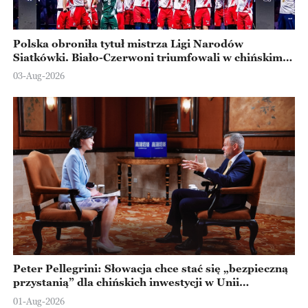
Polska obroniła tytuł mistrza Ligi Narodów
Siatkówki. Biało-Czerwoni triumfowali w chińskim
Ningbo
03-Aug-2026
Peter Pellegrini: Słowacja chce stać się „bezpieczną
przystanią” dla chińskich inwestycji w Unii
Europejskiej
01-Aug-2026