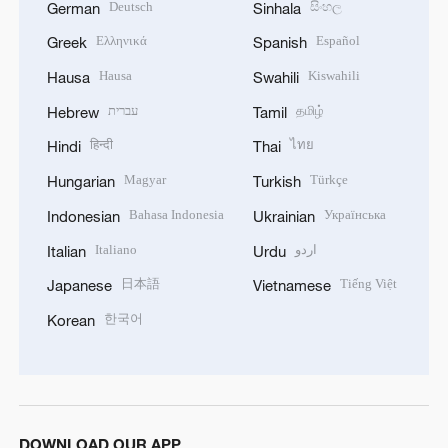
Deutsch
සිංහල
German
Sinhala
Ελληνικά
Español
Greek
Spanish
Hausa
Kiswahili
Hausa
Swahili
עברית
தமிழ்
Hebrew
Tamil
हिन्दी
ไทย
Hindi
Thai
Magyar
Türkçe
Hungarian
Turkish
Bahasa Indonesia
Українська
Indonesian
Ukrainian
Italiano
اردو
Italian
Urdu
日本語
Tiếng Việt
Japanese
Vietnamese
한국어
Korean
DOWNLOAD OUR APP