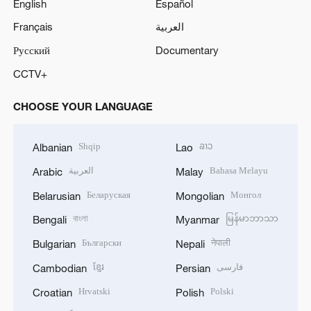
English
Español
Français
العربية
Русский
Documentary
CCTV+
CHOOSE YOUR LANGUAGE
Shqip
ລາວ
Albanian
Lao
العربية
Bahasa Melayu
Arabic
Malay
Беларуская
Монгол
Belarusian
Mongolian
বাংলা
မြန်မာဘာသာ
Bengali
Myanmar
Български
नेपाली
Bulgarian
Nepali
ខ្មែរ
فارسی
Cambodian
Persian
Hrvatski
Polski
Croatian
Polish