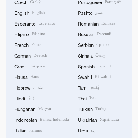
Český
Português
Czech
Portuguese
English
پښتو
English
Pashto
Esperanto
Română
Esperanto
Romanian
Filipino
Русский
Filipino
Russian
Français
Српски
French
Serbian
Deutsch
සිංහල
German
Sinhala
Ελληνικά
Español
Greek
Spanish
Hausa
Kiswahili
Hausa
Swahili
עברית
தமிழ்
Hebrew
Tamil
हिन्दी
ไทย
Hindi
Thai
Magyar
Türkçe
Hungarian
Turkish
Bahasa Indonesia
Українська
Indonesian
Ukrainian
Italiano
اردو
Italian
Urdu