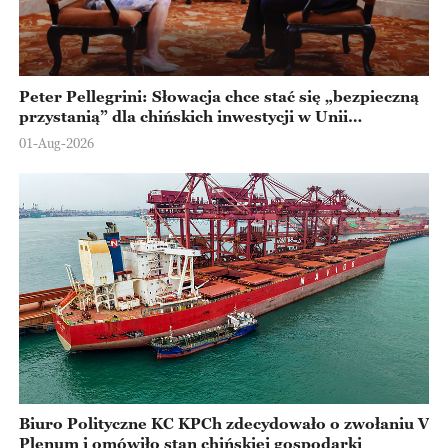
Peter Pellegrini: Słowacja chce stać się „bezpieczną
przystanią” dla chińskich inwestycji w Unii
Europejskiej
01-Aug-2026
Biuro Polityczne KC KPCh zdecydowało o zwołaniu V
Plenum i omówiło stan chińskiej gospodarki