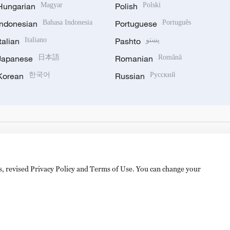
Hungarian
Magyar
Polish
Polski
Indonesian
Bahasa Indonesia
Portuguese
Português
Italian
Italiano
Pashto
پښتو
Japanese
日本語
Romanian
Română
Korean
한국어
Russian
Русский
es, revised Privacy Policy and Terms of Use. You can change your
备 11010502050052号
Disinformation report hotline: 010-8506146