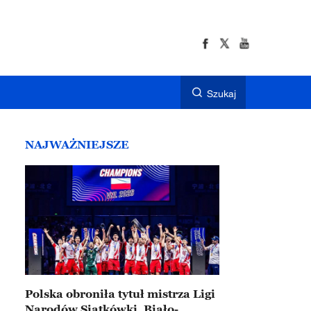
Szukaj
NAJWAŻNIEJSZE
Polska obroniła tytuł mistrza Ligi
Narodów Siatkówki. Biało-