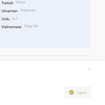
Turkish
Türkçe
Ukrainian
Українська
Urdu
اردو
Vietnamese
Tiếng Việt
I agree
6