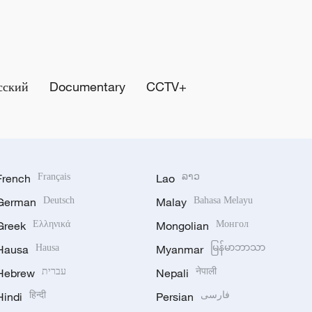
сский
Documentary
CCTV+
French
Français
Lao
ລາວ
German
Deutsch
Malay
Bahasa Melayu
Greek
Ελληνικά
Mongolian
Монгол
Hausa
Hausa
Myanmar
မြန်မာဘာသာ
Hebrew
עברית
Nepali
नेपाली
Hindi
हिन्दी
Persian
فارسی