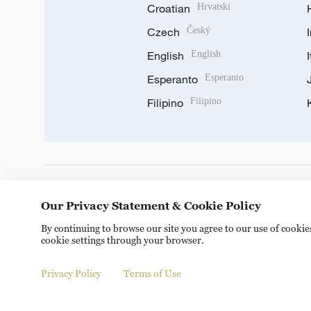
Croatian
Hrvatski
Czech
Český
English
English
Esperanto
Esperanto
Filipino
Filipino
DOWNLOAD OUR APP
Our Privacy Statement & Cookie Policy
By continuing to browse our site you agree to our use of cooki
cookie settings through your browser.
Privacy Policy
Terms of Use
Copyright © 2024 CGTN.
京ICP备20000184号
京公网安