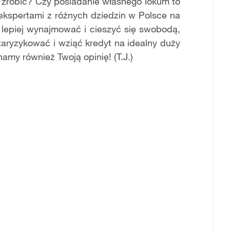
o zrobić? Czy posiadanie własnego lokum to
kspertami z różnych dziedzin w Polsce na
 lepiej wynajmować i cieszyć się swobodą,
aryzykować i wziąć kredyt na idealny duży
my również Twoją opinię! (T.J.)