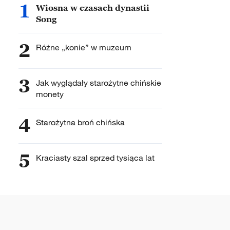
1
Wiosna w czasach dynastii
Song
2
Różne „konie” w muzeum
3
Jak wyglądały starożytne chińskie
monety
4
Starożytna broń chińska
5
Kraciasty szal sprzed tysiąca lat