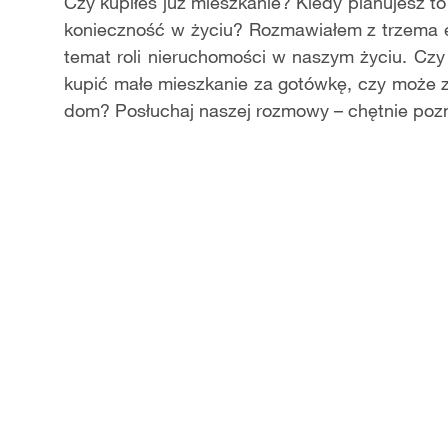
Video
Czy kupiłeś już mieszkanie? Kiedy planujesz t
konieczność w życiu? Rozmawiałem z trzema e
temat roli nieruchomości w naszym życiu. Czy
kupić małe mieszkanie za gotówkę, czy może z
dom? Posłuchaj naszej rozmowy – chętnie pozna