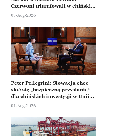
Czerwoni triumfowali w chińskim
Ningbo
03-Aug-2026
Peter Pellegrini: Słowacja chce
stać się „bezpieczną przystanią”
dla chińskich inwestycji w Unii
Europejskiej
01-Aug-2026