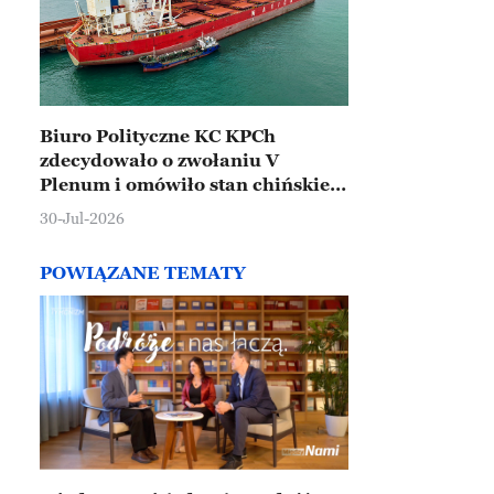
Biuro Polityczne KC KPCh
zdecydowało o zwołaniu V
Plenum i omówiło stan chińskiej
gospodarki
30-Jul-2026
POWIĄZANE TEMATY