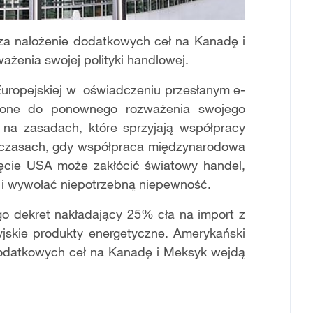
za nałożenie dodatkowych ceł na Kanadę i
enia swojej polityki handlowej.
i Europejskiej w oświadczeniu przesłanym e-
zone do ponownego rozważenia swojego
 na zasadach, które sprzyjają współpracy
 w czasach, gdy współpraca międzynarodowa
nięcie USA może zakł
ó
cić światowy handel,
i wywołać niepotrzebną niepewność.
o dekret nakładający 25% cła na import z
skie produkty energetyczne. Amerykański
 dodatkowych ceł na Kanadę i Meksyk wejdą