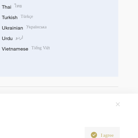
Thai
ไทย
Turkish
Türkçe
Ukrainian
Українська
Urdu
اردو
Vietnamese
Tiếng Việt
I agree
6