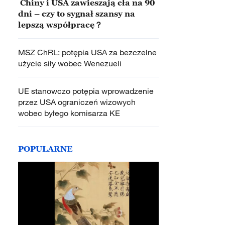
Chiny i USA zawieszają cła na 90
dni – czy to sygnał szansy na
lepszą współpracę？
MSZ ChRL: potępia USA za bezczelne
użycie siły wobec Wenezueli
UE stanowczo potępia wprowadzenie
przez USA ograniczeń wizowych
wobec byłego komisarza KE
POPULARNE