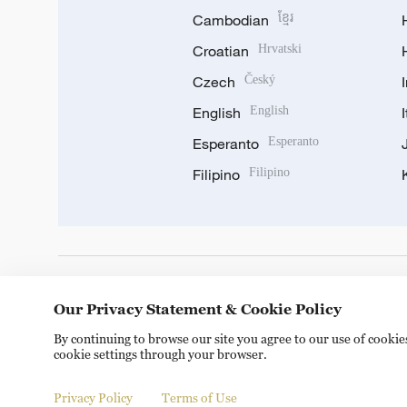
Cambodian
ខ្មែរ
Croatian
Hrvatski
Czech
Český
English
English
Esperanto
Esperanto
Filipino
Filipino
DOWNLOAD OUR APP
Our Privacy Statement & Cookie Policy
By continuing to browse our site you agree to our use of cooki
cookie settings through your browser.
Privacy Policy
Terms of Use
Copyright © 2024 CGTN.
京ICP备20000184号
京公网安