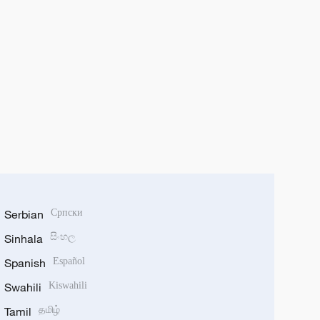
Serbian
Српски
Sinhala
සිංහල
Spanish
Español
Swahili
Kiswahili
Tamil
தமிழ்