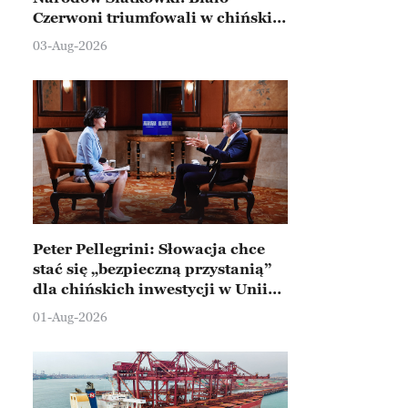
Czerwoni triumfowali w chińskim
Ningbo
03-Aug-2026
Peter Pellegrini: Słowacja chce
stać się „bezpieczną przystanią”
dla chińskich inwestycji w Unii
Europejskiej
01-Aug-2026