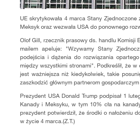
UE skrytykowała 4 marca Stany Zjednoczone 
Meksyk oraz wezwała USA do ponownego rozważ
Olof Gill, rzecznik prasowy ds. handlu Komisj
mailem apeluje: "Wzywamy Stany Zjednoc
podejścia i dążenia do rozwiązania opartego
między wszystkimi stronami". Podkreślił, że
jest ważniejsza niż kiedykolwiek, takie posu
zaszkodzić gł
ó
wnym partnerom gospodarczym 
Prezydent USA Donald Trump podpisał 1 luteg
Kanady i Meksyku, w tym 10% cła na kanadyj
prezydent potwierdził, że środki o nałożeniu
w życie 4 marca.(Z.T.)