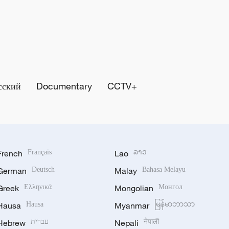
сский
Documentary
CCTV+
French
Français
Lao
ລາວ
German
Deutsch
Malay
Bahasa Melayu
Greek
Ελληνικά
Mongolian
Монгол
Hausa
Hausa
Myanmar
မြန်မာဘာသာ
Hebrew
עברית
Nepali
नेपाली