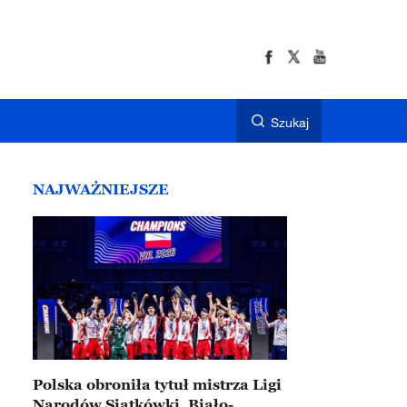
Szukaj
NAJWAŻNIEJSZE
Polska obroniła tytuł mistrza Ligi
Narodów Siatkówki. Biało-