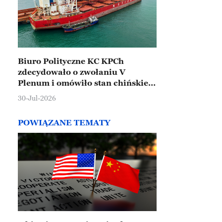
Biuro Polityczne KC KPCh
zdecydowało o zwołaniu V
Plenum i omówiło stan chińskiej
gospodarki
30-Jul-2026
POWIĄZANE TEMATY