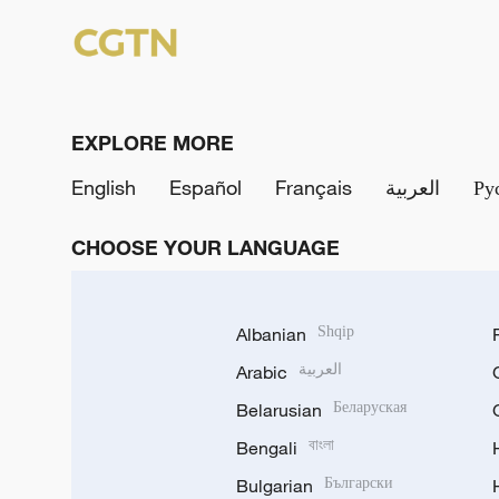
EXPLORE MORE
English
Español
Français
العربية
Ру
CHOOSE YOUR LANGUAGE
Albanian
Shqip
Arabic
العربية
Belarusian
Беларуская
Bengali
বাংলা
Bulgarian
Български