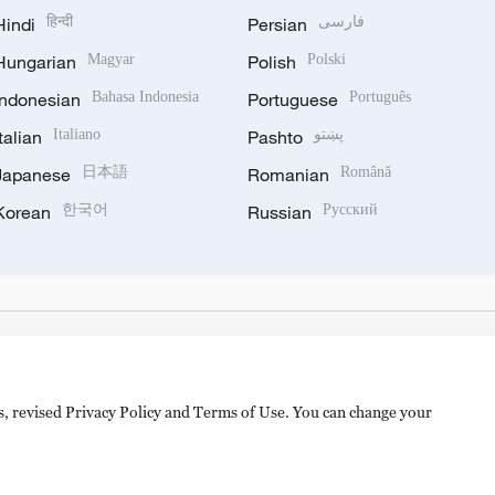
Hindi
हिन्दी
Persian
فارسی
Hungarian
Magyar
Polish
Polski
Indonesian
Bahasa Indonesia
Portuguese
Português
Italian
Italiano
Pashto
پښتو
Japanese
日本語
Romanian
Română
Korean
한국어
Russian
Русский
es, revised Privacy Policy and Terms of Use. You can change your
备 11010502050052号
Disinformation report hotline: 010-8506146