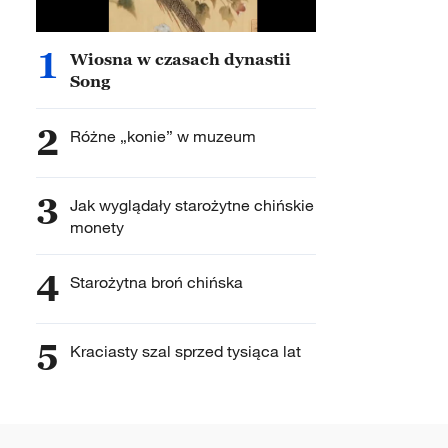
1
Wiosna w czasach dynastii
Song
2
Różne „konie” w muzeum
3
Jak wyglądały starożytne chińskie
monety
4
Starożytna broń chińska
5
Kraciasty szal sprzed tysiąca lat