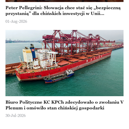
Peter Pellegrini: Słowacja chce stać się „bezpieczną
przystanią” dla chińskich inwestycji w Unii
Europejskiej
01-Aug-2026
Biuro Polityczne KC KPCh zdecydowało o zwołaniu V
Plenum i omówiło stan chińskiej gospodarki
30-Jul-2026