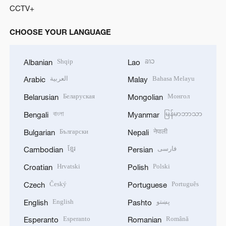
CCTV+
CHOOSE YOUR LANGUAGE
Shqip
ລາວ
Albanian
Lao
العربية
Bahasa Melayu
Arabic
Malay
Беларуская
Монгол
Belarusian
Mongolian
বাংলা
မြန်မာဘာသာ
Bengali
Myanmar
Български
नेपाली
Bulgarian
Nepali
ខ្មែរ
فارسی
Cambodian
Persian
Hrvatski
Polski
Croatian
Polish
Český
Português
Czech
Portuguese
English
پښتو
English
Pashto
Esperanto
Română
Esperanto
Romanian