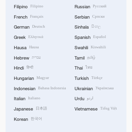
Filipino
Русский
Filipino
Russian
Français
Српски
French
Serbian
Deutsch
සිංහල
German
Sinhala
Ελληνικά
Español
Greek
Spanish
Hausa
Kiswahili
Hausa
Swahili
עברית
தமிழ்
Hebrew
Tamil
हिन्दी
ไทย
Hindi
Thai
Magyar
Türkçe
Hungarian
Turkish
Bahasa Indonesia
Українська
Indonesian
Ukrainian
Italiano
اردو
Italian
Urdu
日本語
Tiếng Việt
Japanese
Vietnamese
한국어
Korean