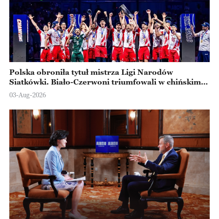
Polska obroniła tytuł mistrza Ligi Narodów
Siatkówki. Biało-Czerwoni triumfowali w chińskim
Ningbo
03-Aug-2026