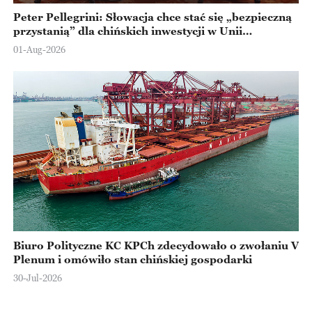
Peter Pellegrini: Słowacja chce stać się „bezpieczną
przystanią” dla chińskich inwestycji w Unii
Europejskiej
01-Aug-2026
Biuro Polityczne KC KPCh zdecydowało o zwołaniu V
Plenum i omówiło stan chińskiej gospodarki
30-Jul-2026