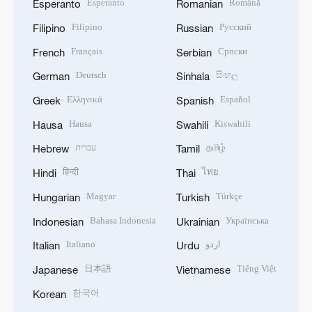
Esperanto
Română
Esperanto
Romanian
Filipino
Русский
Filipino
Russian
Français
Српски
French
Serbian
Deutsch
සිංහල
German
Sinhala
Ελληνικά
Español
Greek
Spanish
Hausa
Kiswahili
Hausa
Swahili
עברית
தமிழ்
Hebrew
Tamil
हिन्दी
ไทย
Hindi
Thai
Magyar
Türkçe
Hungarian
Turkish
Bahasa Indonesia
Українська
Indonesian
Ukrainian
Italiano
اردو
Italian
Urdu
日本語
Tiếng Việt
Japanese
Vietnamese
한국어
Korean