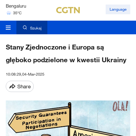
Hyderabad
Language
42°C
Mumbai
31°C
Szukaj
Stany Zjednoczone i Europa są
głęboko podzielone w kwestii Ukrainy
10:08:29,04-Mar-2025
Share