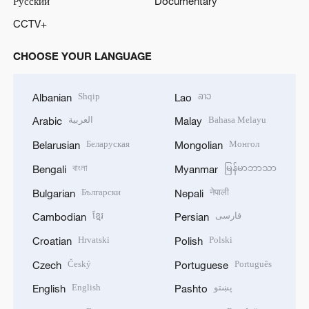
Русский
Documentary
CCTV+
CHOOSE YOUR LANGUAGE
Shqip
ລາວ
Albanian
Lao
العربية
Bahasa Melayu
Arabic
Malay
Беларуская
Монгол
Belarusian
Mongolian
বাংলা
မြန်မာဘာသာ
Bengali
Myanmar
Български
नेपाली
Bulgarian
Nepali
ខ្មែរ
فارسی
Cambodian
Persian
Hrvatski
Polski
Croatian
Polish
Český
Português
Czech
Portuguese
English
پښتو
English
Pashto