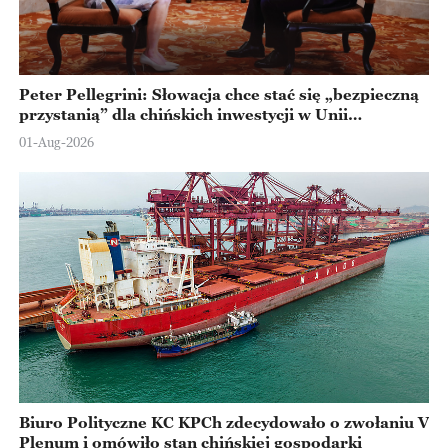
Peter Pellegrini: Słowacja chce stać się „bezpieczną
przystanią” dla chińskich inwestycji w Unii
Europejskiej
01-Aug-2026
Biuro Polityczne KC KPCh zdecydowało o zwołaniu V
Plenum i omówiło stan chińskiej gospodarki