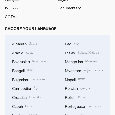
Русский
Documentary
CCTV+
CHOOSE YOUR LANGUAGE
Shqip
ລາວ
Albanian
Lao
العربية
Bahasa Melayu
Arabic
Malay
Беларуская
Монгол
Belarusian
Mongolian
বাংলা
မြန်မာဘာသာ
Bengali
Myanmar
Български
नेपाली
Bulgarian
Nepali
ខ្មែរ
فارسی
Cambodian
Persian
Hrvatski
Polski
Croatian
Polish
Český
Português
Czech
Portuguese
English
پښتو