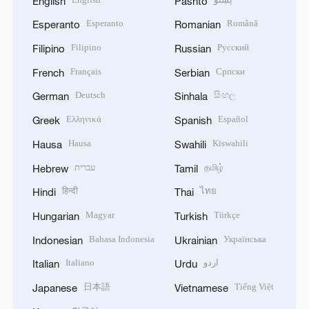
English
Pashto
Esperanto
Română
Esperanto
Romanian
Filipino
Русский
Filipino
Russian
Français
Српски
French
Serbian
Deutsch
සිංහල
German
Sinhala
Ελληνικά
Español
Greek
Spanish
Hausa
Kiswahili
Hausa
Swahili
עברית
தமிழ்
Hebrew
Tamil
हिन्दी
ไทย
Hindi
Thai
Magyar
Türkçe
Hungarian
Turkish
Bahasa Indonesia
Українська
Indonesian
Ukrainian
Italiano
اردو
Italian
Urdu
日本語
Tiếng Việt
Japanese
Vietnamese