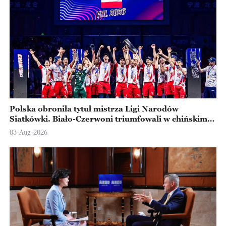
Polska obroniła tytuł mistrza Ligi Narodów
Siatkówki. Biało-Czerwoni triumfowali w chińskim
Ningbo
03-Aug-2026