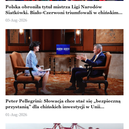
Polska obroniła tytuł mistrza Ligi Narodów
Siatkówki. Biało-Czerwoni triumfowali w chińskim
Ningbo
03-Aug-2026
Peter Pellegrini: Słowacja chce stać się „bezpieczną
przystanią” dla chińskich inwestycji w Unii
Europejskiej
01-Aug-2026