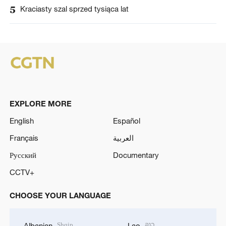
5
Kraciasty szal sprzed tysiąca lat
EXPLORE MORE
English
Español
Français
العربية
Русский
Documentary
CCTV+
CHOOSE YOUR LANGUAGE
Shqip
ລາວ
Albanian
Lao