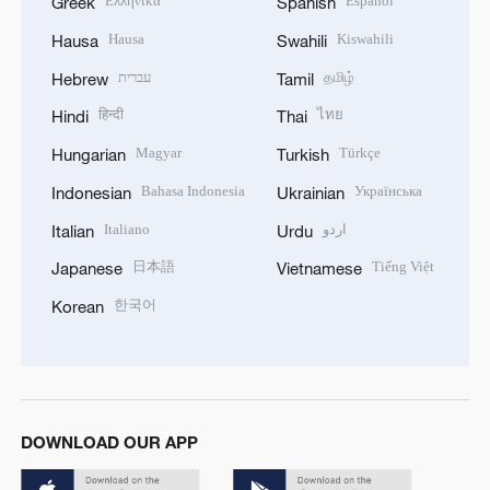
Ελληνικά
Español
Greek
Spanish
Hausa
Kiswahili
Hausa
Swahili
עברית
தமிழ்
Hebrew
Tamil
हिन्दी
ไทย
Hindi
Thai
Magyar
Türkçe
Hungarian
Turkish
Bahasa Indonesia
Українська
Indonesian
Ukrainian
Italiano
اردو
Italian
Urdu
日本語
Tiếng Việt
Japanese
Vietnamese
한국어
Korean
DOWNLOAD OUR APP