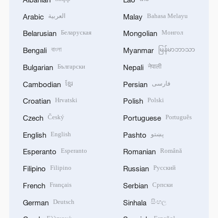
العربية
Bahasa Melayu
Arabic
Malay
Беларуская
Монгол
Belarusian
Mongolian
বাংলা
မြန်မာဘာသာ
Bengali
Myanmar
Български
नेपाली
Bulgarian
Nepali
ខ្មែរ
فارسی
Cambodian
Persian
Hrvatski
Polski
Croatian
Polish
Český
Português
Czech
Portuguese
English
پښتو
English
Pashto
Esperanto
Română
Esperanto
Romanian
Filipino
Русский
Filipino
Russian
Français
Српски
French
Serbian
Deutsch
සිංහල
German
Sinhala