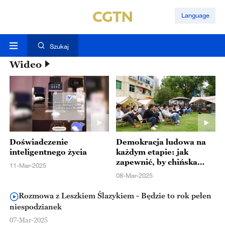
Language
Szukaj
Wideo
Doświadczenie
Demokracja ludowa na
inteligentnego życia
każdym etapie: jak
zapewnić, by chińska
11-Mar-2025
modernizacja
08-Mar-2025
odpowiadała interesom
ludzi
Rozmowa z Leszkiem Ślazykiem - Będzie to rok pełen
niespodzianek
07-Mar-2025