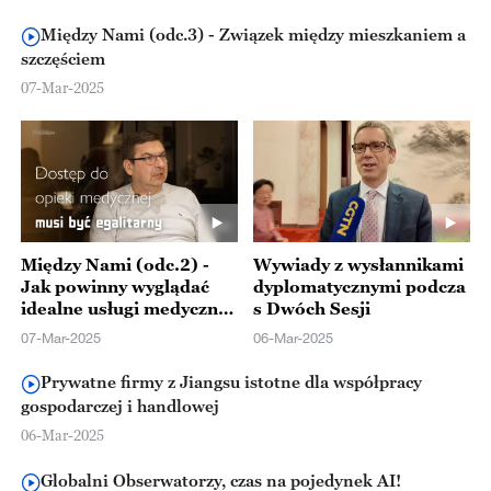
Między Nami (odc.3) - Związek między mieszkaniem a
szczęściem
07-Mar-2025
Między Nami (odc.2) -
Wywiady z wysłannikami
Jak powinny wyglądać
dyplomatycznymi podcza
idealne usługi medyczne
s Dwóch Sesji
i opieka nad seniorami?
07-Mar-2025
06-Mar-2025
Prywatne firmy z Jiangsu istotne dla współpracy
gospodarczej i handlowej
06-Mar-2025
Globalni Obserwatorzy, czas na pojedynek AI!