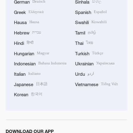
Deutsch
සිංහල
German
Sinhala
Ελληνικά
Español
Greek
Spanish
Hausa
Kiswahili
Hausa
Swahili
עברית
தமிழ்
Hebrew
Tamil
हिन्दी
ไทย
Hindi
Thai
Magyar
Türkçe
Hungarian
Turkish
Bahasa Indonesia
Українська
Indonesian
Ukrainian
Italiano
اردو
Italian
Urdu
日本語
Tiếng Việt
Japanese
Vietnamese
한국어
Korean
DOWNLOAD OUR APP