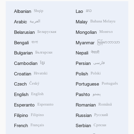
Shqip
ລາວ
Albanian
Lao
العربية
Bahasa Melayu
Arabic
Malay
Беларуская
Монгол
Belarusian
Mongolian
বাংলা
မြန်မာဘာသာ
Bengali
Myanmar
Български
नेपाली
Bulgarian
Nepali
ខ្មែរ
فارسی
Cambodian
Persian
Hrvatski
Polski
Croatian
Polish
Český
Português
Czech
Portuguese
English
پښتو
English
Pashto
Esperanto
Română
Esperanto
Romanian
Filipino
Русский
Filipino
Russian
Français
Српски
French
Serbian