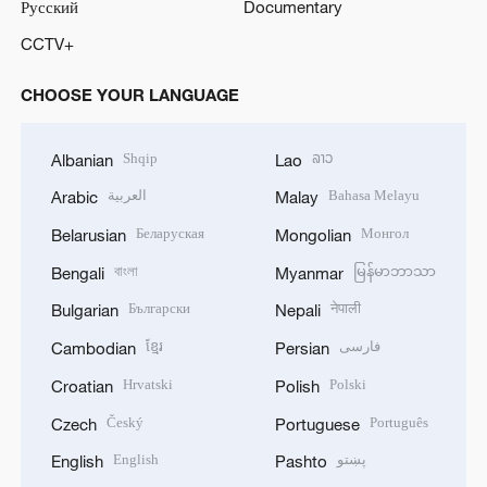
Русский
Documentary
CCTV+
CHOOSE YOUR LANGUAGE
Shqip
ລາວ
Albanian
Lao
العربية
Bahasa Melayu
Arabic
Malay
Беларуская
Монгол
Belarusian
Mongolian
বাংলা
မြန်မာဘာသာ
Bengali
Myanmar
Български
नेपाली
Bulgarian
Nepali
ខ្មែរ
فارسی
Cambodian
Persian
Hrvatski
Polski
Croatian
Polish
Český
Português
Czech
Portuguese
English
پښتو
English
Pashto