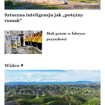
Sztuczna inteligencja jak „potężny
rumak"
Mali goście w fabryce
przyszłości
Wideo